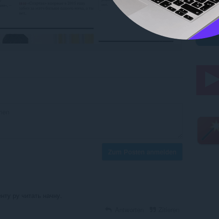
Zum Posten anmelden
нту ру читать начну.
Antworten
Zitieren