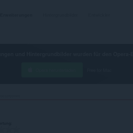
Erweiterungen
Hintergrundbilder
Entwickler
ungen und Hintergrundbilder wurden für den
Opera-
Opera herunterladen
Free for Mac
расширение‎
ertung