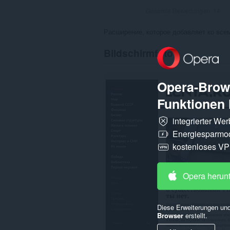
Gesamte Bewertungen:
14
Расширение, которое добавляет ко всем н
Bildschirmfoto
Opera-Brows
Funktionen 
integrierter We
Energiesparmo
kostenloses V
Opera herun
Diese Erweiterungen und
Browser
erstellt.