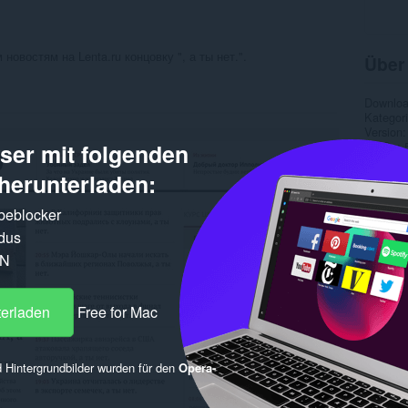
овостям на Lenta.ru концовку ", а ты нет.".
Über
Downlo
Kategor
Version
er mit folgenden
Größe
Letztes
Lizenz
herunterladen:
Ähnl
rbeblocker
dus
PN
terladen
Free for Mac
 Hintergrundbilder wurden für den
Opera-