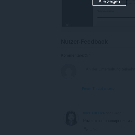
Alle zeigen
Nutzer-Feedback
Kommentare:% 1
Forum-Thread ansehen
fikeGARFOVA
vor 1 Jahr
Ради этого расширения и ле
Link