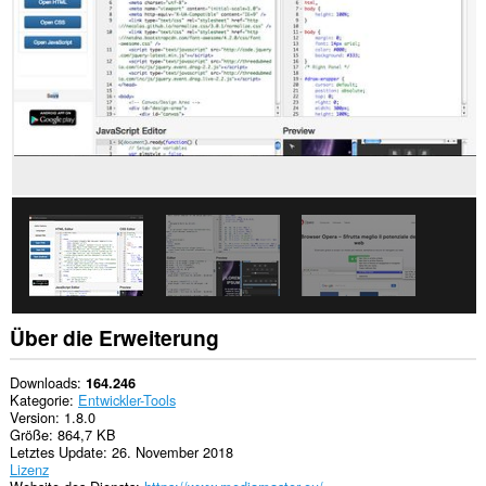
Diese
Erweiterung
kann
auf
Ihre
Tabs
und
Browseraktivitäten
zugreifen.
Über die Erweiterung
Downloads
164.246
Kategorie
Entwickler-Tools
Version
1.8.0
Größe
864,7 KB
Letztes Update
26. November 2018
Lizenz