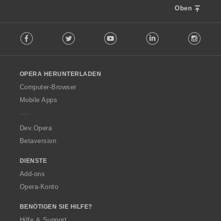
Oben
F
Facebook
Twitter
Youtube
LinkedIn
Instag
o
l
l
o
OPERA HERUNTERLADEN
w
O
Computer-Browser
p
Mobile Apps
e
r
a
Dev.Opera
Betaversion
DIENSTE
Add-ons
Opera-Konto
BENÖTIGEN SIE HILFE?
Hilfe & Support