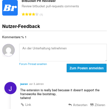
s
Bitbucket PR Reviewer
e
B
t
a
n
Review bitbucket pull-requests comments
e
u
m
:
w
G
n
1
t
e
e
g
e
r
s
e
Nutzer-Feedback
B
t
a
n
e
u
m
:
w
n
Kommentare:% 1
t
e
g
e
r
e
B
t
n
e
u
:
w
n
e
g
Forum-Thread ansehen
r
Zum Posten anmelden
e
t
n
u
:
n
jaaran
vor 3 Jahren
J
g
The extension is really bad becuase it doesn't support the
e
frameworks like bootstrap,
n
tailwind
:
Link
Antworten
Zitieren