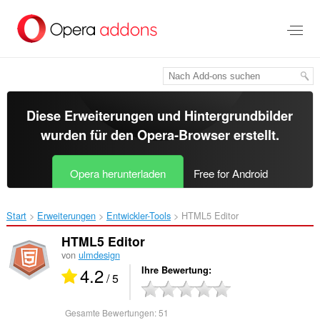
Zum
Hauptinhalt
springen
Diese Erweiterungen und Hintergrundbilder
wurden für den
Opera-Browser
erstellt.
Opera herunterladen
Free for Android
Start
Erweiterungen
Entwickler-Tools
HTML5 Editor‎
HTML5 Editor
von
ulmdesign
4.2
Ihre Bewertung
/ 5
Gesamte Bewertungen:
51