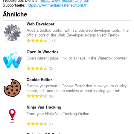
Website des Diensts
https://www.mediamaster.eu/
Supportseite
https://www.mediamaster.eu/contatti
Ähnliche
Web Developer
Adds a toolbar button with various web developer tools. The
official port of the Web Developer extension for Firefox.
G
114
e
s
Open in Waterfox
a
Open current page, link, or all tabs in the Waterfox browser.
m
G
2
t
e
e
s
Cookie-Editor
B
a
Simple yet powerful Cookie Editor that allow you to quickly
e
create, edit and delete cookies without leaving your tab.
m
w
G
96
t
e
e
e
r
s
Ninja Van Tracking
B
t
a
Track your Ninja Van Tracking Onilne
e
u
m
w
G
n
1
t
e
e
g
e
r