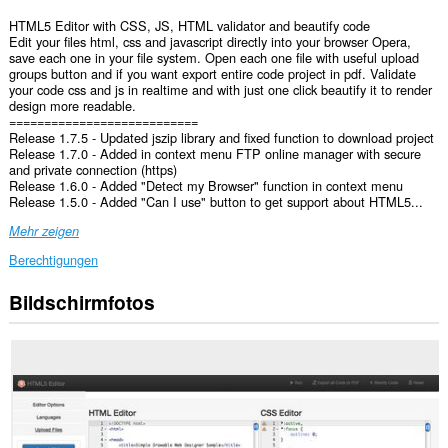
HTML5 Editor with CSS, JS, HTML validator and beautify code
Edit your files html, css and javascript directly into your browser Opera,
save each one in your file system. Open each one file with useful upload
groups button and if you want export entire code project in pdf. Validate
your code css and js in realtime and with just one click beautify it to render
design more readable.
===========================
Release 1.7.5 - Updated jszip library and fixed function to download project
Release 1.7.0 - Added in context menu FTP online manager with secure
and private connection (https)
Release 1.6.0 - Added "Detect my Browser" function in context menu
Release 1.5.0 - Added "Can I use" button to get support about HTML5...
Mehr zeigen
Berechtigungen
Bildschirmfotos
Diese
Erweiterung
kann
auf
Ihre
Daten
auf
allen
Webseiten
zugreifen.