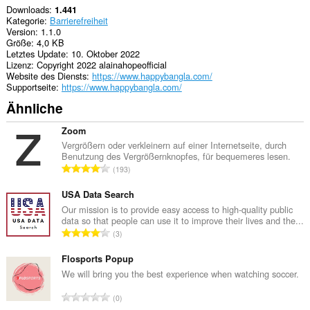
Downloads
1.441
Kategorie
Barrierefreiheit
Version
1.1.0
Größe
4,0 KB
Letztes Update
10. Oktober 2022
Lizenz
Copyright 2022 alainahopeofficial
Website des Diensts
https://www.happybangla.com/
Supportseite
https://www.happybangla.com/
Ähnliche
Zoom
Vergrößern oder verkleinern auf einer Internetseite, durch
Benutzung des Vergrößernknopfes, für bequemeres lesen.
G
193
e
s
USA Data Search
a
Our mission is to provide easy access to high-quality public
data so that people can use it to improve their lives and the...
m
G
3
t
e
e
s
Flosports Popup
B
a
We will bring you the best experience when watching soccer.
e
m
w
G
0
t
e