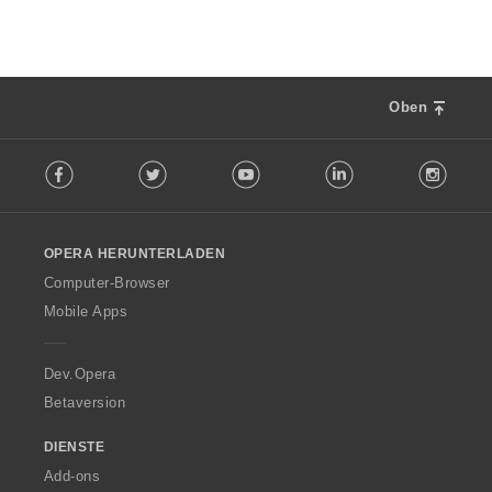
g
e
n
:
Oben
F
Facebook
Twitter
Youtube
LinkedIn
Instag
o
l
l
o
OPERA HERUNTERLADEN
w
O
Computer-Browser
p
Mobile Apps
e
r
a
Dev.Opera
Betaversion
DIENSTE
Add-ons