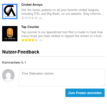
e
e
r
s
Cricket Arroyo
B
t
a
Get the latest updates on all your favorite cricket leagues,
e
u
including PSL and Big Bash, on our website. Stay informe...
m
w
G
n
0
t
e
e
g
e
r
s
Tap Counter
e
B
t
a
n
Tap counter is our specialized tool that is made to track how
e
u
many times you have clicked or tapped the screen or a butt...
m
:
w
G
n
1
t
e
e
g
e
r
s
e
Nutzer-Feedback
B
t
a
n
e
u
m
:
w
n
Kommentare:% 1
t
e
g
e
r
e
B
t
n
e
u
:
w
n
e
g
r
Zum Posten anmelden
e
t
n
u
:
n