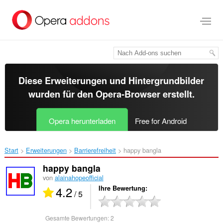
Zum
Hauptinhalt
springen
Diese Erweiterungen und Hintergrundbilder
wurden für den
Opera-Browser
erstellt.
Opera herunterladen
Free for Android
Start
Erweiterungen
Barrierefreiheit
happy bangla‎
happy bangla
von
alainahopeofficial
4.2
Ihre Bewertung
/ 5
Gesamte Bewertungen:
2