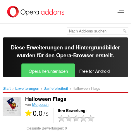
Zum
Hauptinhalt
springen
Diese Erweiterungen und Hintergrundbilder
wurden für den
Opera-Browser
erstellt.
Opera herunterladen
Free for Android
Start
Erweiterungen
Barrierefreiheit
Halloween Flags‎
Halloween Flags
von
Motpeach
0.0
Ihre Bewertung
/ 5
Gesamte Bewertungen:
0