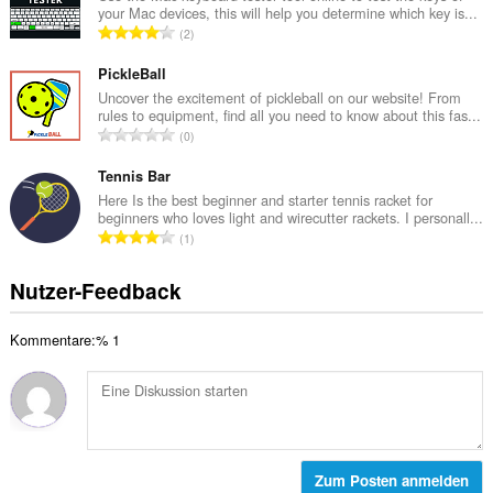
e
your Mac devices, this will help you determine which key is...
m
w
G
2
t
e
e
e
r
s
PickleBall
B
t
a
Uncover the excitement of pickleball on our website! From
e
u
rules to equipment, find all you need to know about this fas...
m
w
G
n
0
t
e
e
g
e
r
s
Tennis Bar
e
B
t
a
n
Here Is the best beginner and starter tennis racket for
e
u
beginners who loves light and wirecutter rackets. I personall...
m
:
w
G
n
1
t
e
e
g
e
r
s
e
Nutzer-Feedback
B
t
a
n
e
u
m
:
w
n
Kommentare:% 1
t
e
g
e
r
e
B
t
n
e
u
:
w
n
e
g
r
Zum Posten anmelden
e