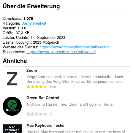
Über die Erweiterung
Downloads
1.075
Kategorie
Barrierefreiheit
Version
1.0.0
Größe
37,3 KB
Letztes Update
14. September 2023
Lizenz
Copyright 2023 Motpeach
Website des Diensts
https://flagwix.com/collections/halloween/
Supportseite
https://flagwix.com/collections/halloween/
Ähnliche
Zoom
Vergrößern oder verkleinern auf einer Internetseite, durch
Benutzung des Vergrößernknopfes, für bequemeres lesen.
G
193
e
s
Green Rat Control
a
A Guide to Hassle Free, Clean and Hygienic Home.
m
G
0
t
e
e
s
Mac Keyboard Tester
B
a
Use the Mac keyboard tester tool online to test the keys of