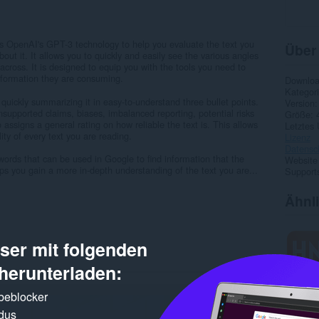
ses OpenAI's GPT-3 technology to help you evaluate the text you
Über
ut it. It allows you to quickly and easily see the various angles
across. It is designed to equip you with the tools you need to
information they are consuming.
Downlo
Kategor
y quickly summarizing it in easy-to-understand three bullet points.
Version
 unsupported claims, biases, imbalanced reporting, potential risks
Größe
 assigns a general rating on how reliable the text is. This allows
Letztes
lity of every text you are reading.
Lizenz
Datensc
ywords that can be used in Google to find information that the
Website
lps you gain a more in-depth understanding of the text you are...
Supports
Ähnl
er mit folgenden
herunterladen:
rbeblocker
dus