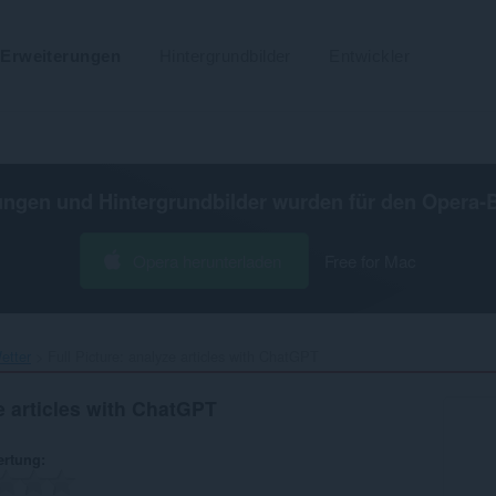
Erweiterungen
Hintergrundbilder
Entwickler
ungen und Hintergrundbilder wurden für den
Opera-
Opera herunterladen
Free for Mac
etter
Full Picture: analyze articles with ChatGPT‎
ze articles with ChatGPT
ertung