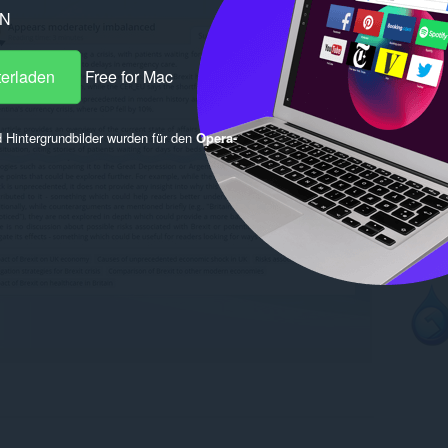
PN
terladen
Free for Mac
 Hintergrundbilder wurden für den
Opera-