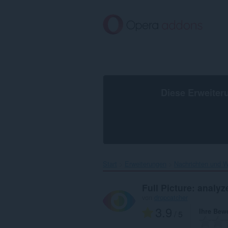
Zum
Hauptinhalt
springen
Diese Erweiter
Start
Erweiterungen
Nachrichten und W
Full Picture: analy
von
dropcatcher
3.9
Ihre Bew
/ 5