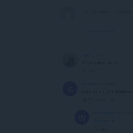
extension.
Forum-Thread ansehen
oqiii
vor 1 Jahr
it's quite good, works
Link
S4LChat
vor 3 Jahren
S
can I use chatGPT extension 
Einklappen
Link
Windygod008
vor 2 Jahre
W
@s4lchat
no
Link