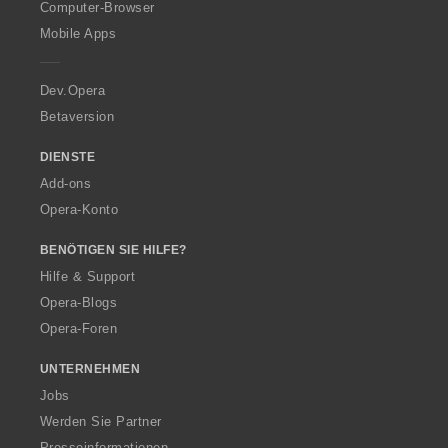
O
Computer-Browser
p
Mobile Apps
e
r
a
Dev.Opera
Betaversion
DIENSTE
Add-ons
Opera-Konto
BENÖTIGEN SIE HILFE?
Hilfe & Support
Opera-Blogs
Opera-Foren
UNTERNEHMEN
Jobs
Werden Sie Partner
Presseinformationen