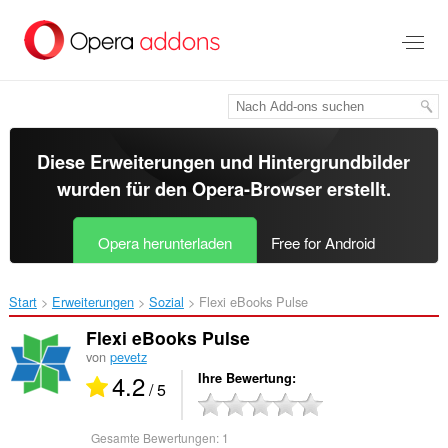
Zum
Hauptinhalt
springen
Diese Erweiterungen und Hintergrundbilder
wurden für den
Opera-Browser
erstellt.
Opera herunterladen
Free for Android
Start
Erweiterungen
Sozial
Flexi eBooks Pulse‎
Flexi eBooks Pulse
von
pevetz
4.2
Ihre Bewertung
/ 5
Gesamte Bewertungen:
1