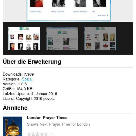
Tabs
und
Browseraktivitäten
zugreifen.
Über die Erweiterung
Downloads
7.989
Kategorie
Sozial
Version
1.0.5
Größe
184,0 KB
Letztes Update
4. Januar 2016
Lizenz
Copyright 2016 pevetz
Ähnliche
London Prayer Times
Shows Next Prayer Time for London
G
0