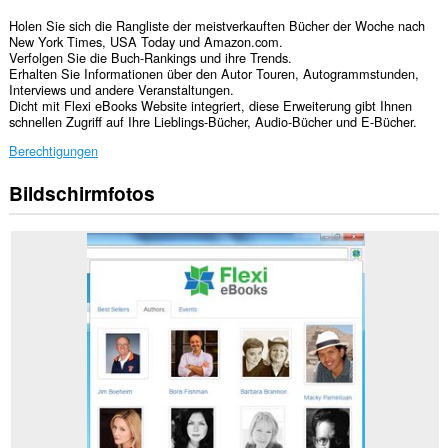
Holen Sie sich die Rangliste der meistverkauften Bücher der Woche nach
New York Times, USA Today und Amazon.com.
Verfolgen Sie die Buch-Rankings und ihre Trends.
Erhalten Sie Informationen über den Autor Touren, Autogrammstunden,
Interviews und andere Veranstaltungen.
Dicht mit Flexi eBooks Website integriert, diese Erweiterung gibt Ihnen
schnellen Zugriff auf Ihre Lieblings-Bücher, Audio-Bücher und E-Bücher.
Berechtigungen
Bildschirmfotos
Diese
Erweiterung
kann
auf
Ihre
Daten
auf
einigen
Webseiten
zugreifen.
Diese
Erweiterung
kann
auf
Ihre