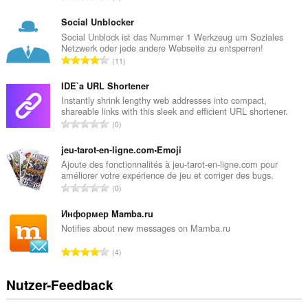
e
s
Social Unblocker
a
Social Unblock ist das Nummer 1 Werkzeug um Soziales
Netzwerk oder jede andere Webseite zu entsperren!
m
G
11
t
e
e
s
IDE`a URL Shortener
B
a
Instantly shrink lengthy web addresses into compact,
e
shareable links with this sleek and efficient URL shortener.
m
w
G
0
t
e
e
e
r
s
jeu-tarot-en-ligne.com•Emoji
B
t
a
Ajoute des fonctionnalités à jeu-tarot-en-ligne.com pour
e
u
améliorer votre expérience de jeu et corriger des bugs.
m
w
G
n
0
t
e
e
g
e
r
s
Информер Mamba.ru
e
B
t
a
n
Notifies about new messages on Mamba.ru
e
u
m
:
w
G
n
4
t
e
e
g
e
r
s
e
Nutzer-Feedback
B
t
a
n
e
u
m
: