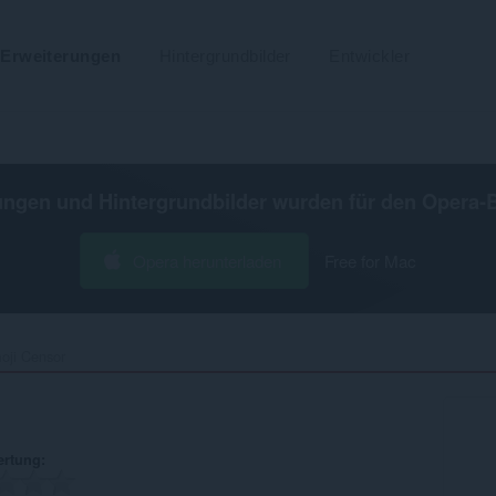
Erweiterungen
Hintergrundbilder
Entwickler
ungen und Hintergrundbilder wurden für den
Opera-
Opera herunterladen
Free for Mac
ji Censor‎
ertung