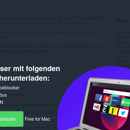
ut sometimes you just want them to GO AWAY! This extension lets
Über
(blacking out) all emoji characters as you browse.
soring on or off. While it's on, you'll see a count of how many
Downlo
ision.
Kategor
Version
om/gilmoreorless/emoji-censor, and is also available as a web
Größe
eorless.github.io/emoji-censor/
Letztes
Lizenz
Website
Supports
er mit folgenden
Quellco
herunterladen:
Ähnl
rbeblocker
dus
PN
terladen
Free for Mac