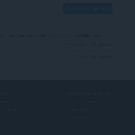
Zum Posten anmelden
ion im no more distracted by those childish stupid little faces
Antworten
Zitieren
Forum-Thread ansehen
ENSTE
BENÖTIGEN SIE HILFE?
d-ons
Hilfe & Support
era-Konto
Opera-Blogs
Opera-Foren