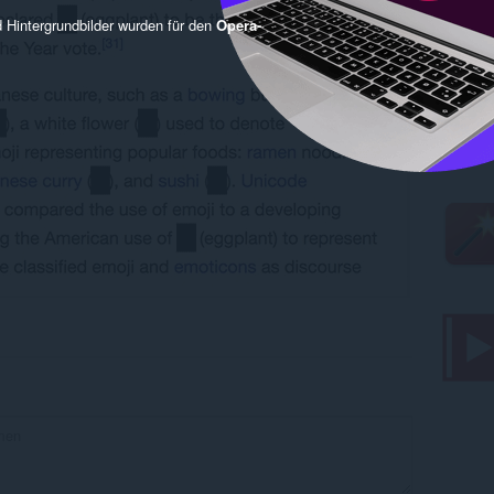
 Hintergrundbilder wurden für den
Opera-