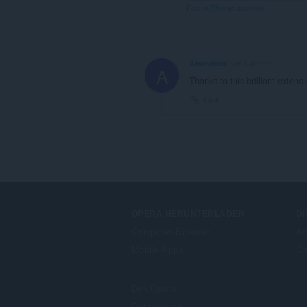
Forum-Thread ansehen
Amanduck
vor 3 Jahren
A
Thanks to this brilliant extens
Link
OPERA HERUNTERLADEN
DI
Computer-Browser
Ad
Mobile Apps
Op
Dev.Opera
Betaversion