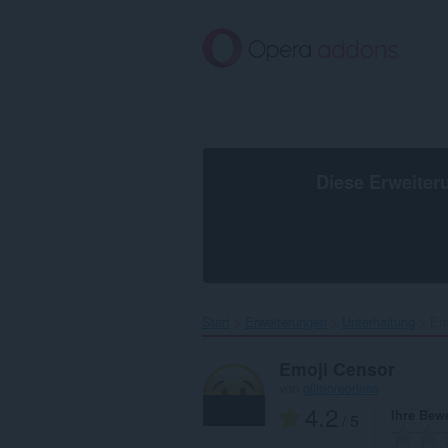
Zum
Hauptinhalt
springen
Diese Erweiter
Start
Erweiterungen
Unterhaltung
Emo
Emoji Censor
von
gilmoreorless
4.2
Ihre Bew
/ 5