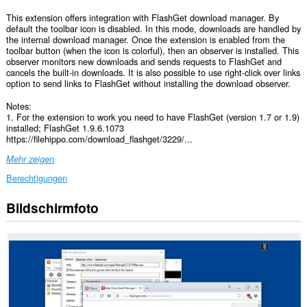
This extension offers integration with FlashGet download manager. By
default the toolbar icon is disabled. In this mode, downloads are handled by
the internal download manager. Once the extension is enabled from the
toolbar button (when the icon is colorful), then an observer is installed. This
observer monitors new downloads and sends requests to FlashGet and
cancels the built-in downloads. It is also possible to use right-click over links
option to send links to FlashGet without installing the download observer.
Notes:
1. For the extension to work you need to have FlashGet (version 1.7 or 1.9)
installed; FlashGet 1.9.6.1073
https://filehippo.com/download_flashget/3229/...
Mehr zeigen
Berechtigungen
Bildschirmfoto
Diese
Erweiterung
kann
auf
Ihre
Daten
auf
allen
Webseiten
zugreifen.