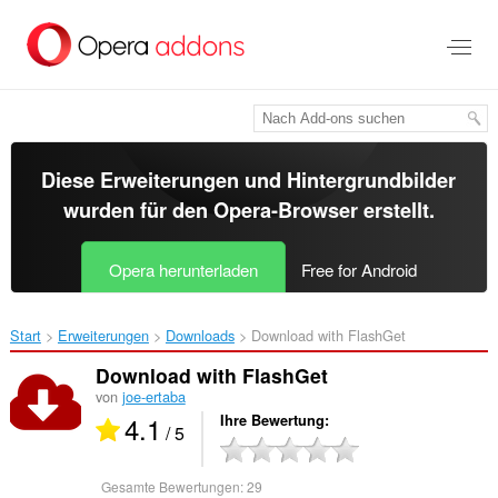
Zum
Hauptinhalt
springen
Diese Erweiterungen und Hintergrundbilder
wurden für den
Opera-Browser
erstellt.
Opera herunterladen
Free for Android
Start
Erweiterungen
Downloads
Download with FlashGet‎
Download with FlashGet
von
joe-ertaba
4.1
Ihre Bewertung
/ 5
Gesamte Bewertungen:
29