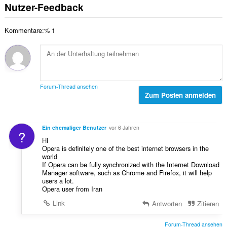
s
e
Nutzer-Feedback
B
t
a
n
e
u
m
:
w
n
Kommentare:% 1
t
e
g
e
r
e
B
t
n
e
u
:
w
n
e
g
Forum-Thread ansehen
r
Zum Posten anmelden
e
t
n
u
:
n
Ein ehemaliger Benutzer
vor 6 Jahren
?
g
Hi
e
Opera is definitely one of the best internet browsers in the
n
world
:
If Opera can be fully synchronized with the Internet Download
Manager software, such as Chrome and Firefox, it will help
users a lot.
Opera user from Iran
Link
Antworten
Zitieren
Forum-Thread ansehen