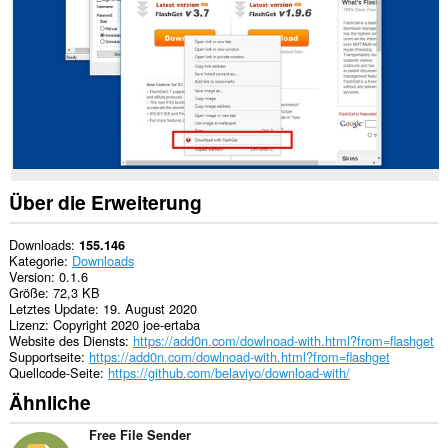
This
extension
can
exchange
messages
with
programs
other
than
Opera.
Über die Erweiterung
This
extension
can
Downloads
155.146
create
Kategorie
Downloads
rich
Version
0.1.6
notifications
Größe
72,3 KB
and
Letztes Update
19. August 2020
display
Lizenz
Copyright 2020 joe-ertaba
them
Website des Diensts
https://add0n.com/dowlnoad-with.html?from=flashget
to
Supportseite
https://add0n.com/dowlnoad-with.html?from=flashget
you
Quellcode-Seite
https://github.com/belaviyo/download-with/
in
Ähnliche
the
system
tray.
Free File Sender