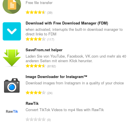
Free file transfer
G
39
e
s
Download with Free Download Manager (FDM)
a
when activated, interrupts the built-in download manager to
direct links to FDM
m
G
117
t
e
e
s
SaveFrom.net helper
B
a
Laden Sie von YouTube, Facebook, VK.com und mehr als 40
e
anderen Seiten mit einem Klick herunter.
m
w
G
8192
t
e
e
e
r
s
Image Downloader for Instagram™
B
t
a
Download images from Instagram in a quality of your choice
e
u
m
w
G
n
24
t
e
e
g
e
r
s
RawTik
e
B
t
a
n
Convert TikTok Videos to mp4 files with RawTik
e
u
m
:
w
G
n
0
t
e
e
g
e
r