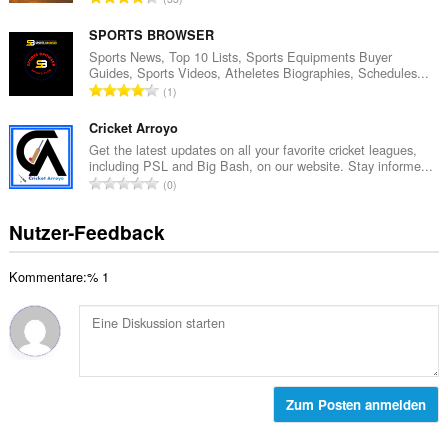
t
e
e
e
r
s
SPORTS BROWSER
B
t
a
Sports News, Top 10 Lists, Sports Equipments Buyer
e
u
Guides, Sports Videos, Atheletes Biographies, Schedules...
m
w
G
n
1
t
e
e
g
e
r
s
Cricket Arroyo
e
B
t
a
n
Get the latest updates on all your favorite cricket leagues,
e
u
including PSL and Big Bash, on our website. Stay informe...
m
:
w
G
n
0
t
e
e
g
e
r
s
e
Nutzer-Feedback
B
t
a
n
e
u
m
:
w
n
Kommentare:% 1
t
e
g
e
r
e
B
t
n
e
u
:
w
n
e
g
r
Zum Posten anmelden
e
t
n
u