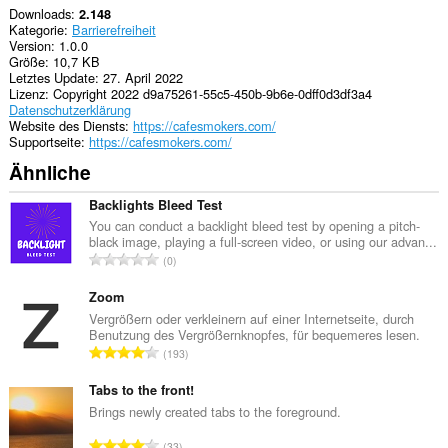
Downloads
2.148
Kategorie
Barrierefreiheit
Version
1.0.0
Größe
10,7 KB
Letztes Update
27. April 2022
Lizenz
Copyright 2022 d9a75261-55c5-450b-9b6e-0dff0d3df3a4
Datenschutzerklärung
Website des Diensts
https://cafesmokers.com/
Supportseite
https://cafesmokers.com/
Ähnliche
Backlights Bleed Test
You can conduct a backlight bleed test by opening a pitch-
black image, playing a full-screen video, or using our advan...
G
0
e
s
Zoom
a
Vergrößern oder verkleinern auf einer Internetseite, durch
Benutzung des Vergrößernknopfes, für bequemeres lesen.
m
G
193
t
e
e
s
Tabs to the front!
B
a
Brings newly created tabs to the foreground.
e
m
w
G
33