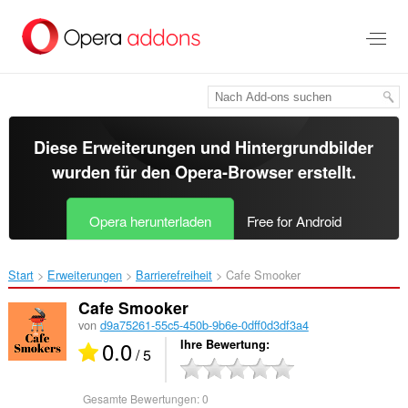
Zum
Hauptinhalt
springen
Diese Erweiterungen und Hintergrundbilder
wurden für den
Opera-Browser
erstellt.
Opera herunterladen
Free for Android
Start
Erweiterungen
Barrierefreiheit
Cafe Smooker‎
Cafe Smooker
von
d9a75261-55c5-450b-9b6e-0dff0d3df3a4
0.0
Ihre Bewertung
/ 5
Gesamte Bewertungen:
0