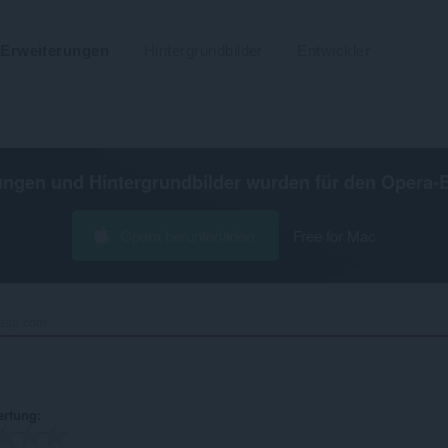
Erweiterungen
Hintergrundbilder
Entwickler
ungen und Hintergrundbilder wurden für den
Opera-
Opera herunterladen
Free for Mac
eap.com‎
ertung