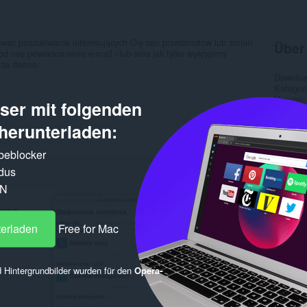
ć poszukiwanie interesujących Cię cen przedmiotów lub zmian
Über
od nas powiadomienie e-mail i/lub sms jak tylko wykryjemy
 za darmo.
Downlo
Kategor
Version
er mit folgenden
Größe
Letztes
herunterladen:
Lizenz
Datensc
rbeblocker
Website
dus
Ähnl
PN
terladen
Free for Mac
 Hintergrundbilder wurden für den
Opera-