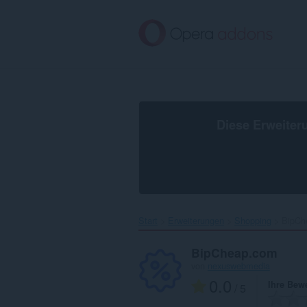
Zum
Hauptinhalt
springen
Diese Erweiter
Start
Erweiterungen
Shopping
BipCh
BipCheap.com
von
nexuswebmedia
0.0
Ihre Bew
/ 5