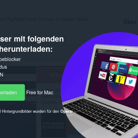
vides Top-Notch Guide On Indoor & Outdoor Cycling.
Über
Downlo
er mit folgenden
Kategor
Version
herunterladen:
Größe
Letztes
rbeblocker
Lizenz
Datensc
dus
Website
PN
Supports
Ähnl
terladen
Free for Mac
 Hintergrundbilder wurden für den
Opera-