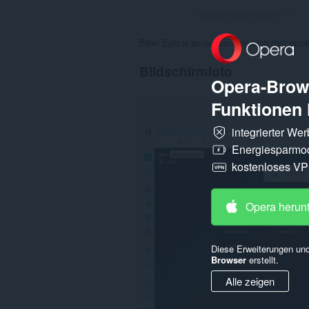
Gesamte Bewertungen:
1
Biker Epic is an outstanding blog that pro
Bildschirmfoto
Opera-Brows
Funktionen 
integrierter We
Energiesparmo
kostenloses V
Opera herun
Diese Erweiterungen und
Browser
erstellt.
Alle zeigen