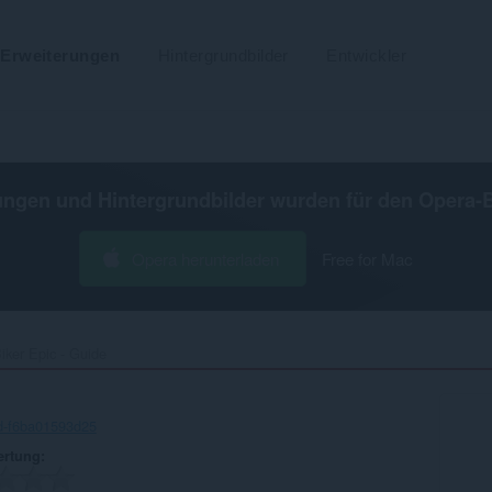
Erweiterungen
Hintergrundbilder
Entwickler
ungen und Hintergrundbilder wurden für den
Opera-
Opera herunterladen
Free for Mac
iker Epic - Guide‎
d-f6ba01593d25
ertung