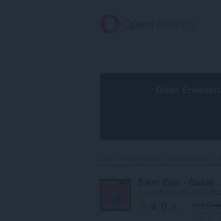
Zum
Hauptinhalt
springen
Diese Erweiter
Start
Erweiterungen
Barrierefreiheit
B
Biker Epic - Guide
von
ba181f40-2d97-4b3a-8bc
4.0
Ihre Bew
/ 5