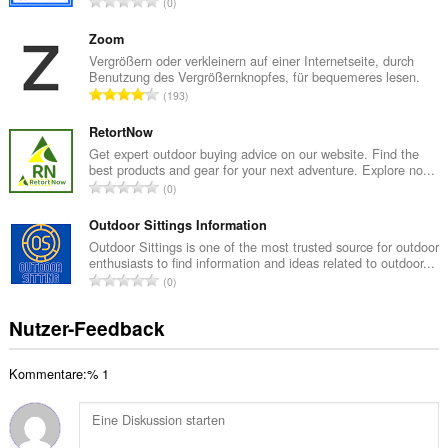
G
0
t
e
e
s
Zoom
B
a
Vergrößern oder verkleinern auf einer Internetseite, durch
e
Benutzung des Vergrößernknopfes, für bequemeres lesen.
m
w
G
193
t
e
e
e
r
s
RetortNow
B
t
a
Get expert outdoor buying advice on our website. Find the
e
u
best products and gear for your next adventure. Explore no...
m
w
G
n
0
t
e
e
g
e
r
s
Outdoor Sittings Information
e
B
t
a
n
Outdoor Sittings is one of the most trusted source for outdoor
e
u
enthusiasts to find information and ideas related to outdoor...
m
:
w
G
n
0
t
e
e
g
e
r
s
e
Nutzer-Feedback
B
t
a
n
e
u
m
:
w
n
Kommentare:% 1
t
e
g
e
r
e
B
t
n
e
u