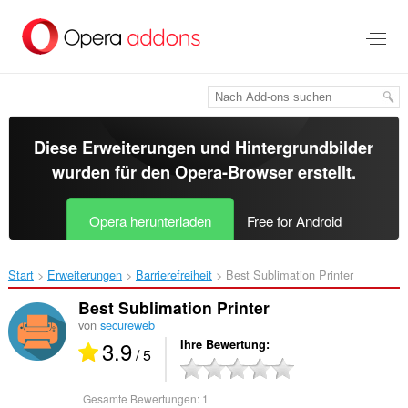
Zum
Hauptinhalt
springen
Diese Erweiterungen und Hintergrundbilder
wurden für den
Opera-Browser
erstellt.
Opera herunterladen
Free for Android
Start
Erweiterungen
Barrierefreiheit
Best Sublimation Printer‎
Best Sublimation Printer
von
secureweb
3.9
Ihre Bewertung
/ 5
Gesamte Bewertungen:
1