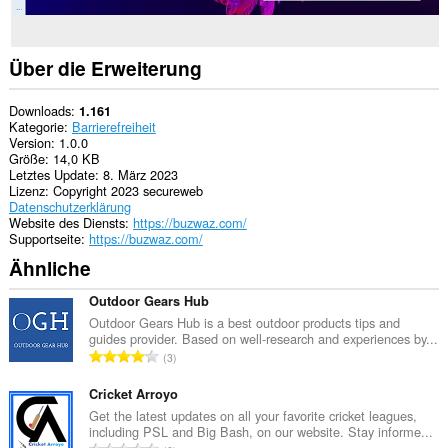
Über die Erweiterung
Downloads
1.161
Kategorie
Barrierefreiheit
Version
1.0.0
Größe
14,0 KB
Letztes Update
8. März 2023
Lizenz
Copyright 2023 secureweb
Datenschutzerklärung
Website des Diensts
https://buzwaz.com/
Supportseite
https://buzwaz.com/
Ähnliche
Outdoor Gears Hub
Outdoor Gears Hub is a best outdoor products tips and
guides provider. Based on well-research and experiences by...
G
3
e
s
Cricket Arroyo
a
Get the latest updates on all your favorite cricket leagues,
including PSL and Big Bash, on our website. Stay informe...
m