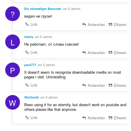
Ein ehemaliger Benutzer
vor 5 Jahren
?
видео не грузит
Link
Antworten
Zitieren
lеshiy
vor 5 Jahren
L
Не работает, от слова совсем!
Link
Antworten
Zitieren
paul777
vor 5 Jahren
P
It doesn't seem to recognize downloadable media on most
pages i visit. Uninstalling
Link
Antworten
Zitieren
Wintherik
vor 5 Jahren
W
Been using it for an eternity, but doesn't work on youtube and
others places like that anymore.
Link
Antworten
Zitieren