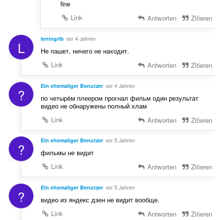
fine
Link
Antworten
Zitieren
leningrib
vor 4 Jahren
L
Не пашет, ничего не находит.
Link
Antworten
Zitieren
Ein ehemaliger Benutzer
vor 4 Jahren
?
по четырём плеером прогнал фильм один результат
видео не обнаружены полный хлам
Link
Antworten
Zitieren
Ein ehemaliger Benutzer
vor 5 Jahren
?
фильмы не видит
Link
Antworten
Zitieren
Ein ehemaliger Benutzer
vor 5 Jahren
?
видео из яндекс дзен не видит вообще.
Link
Antworten
Zitieren