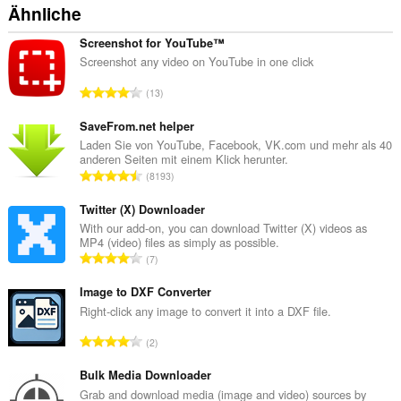
Ähnliche
Screenshot for YouTube™
Screenshot any video on YouTube in one click
G
13
e
s
SaveFrom.net helper
a
Laden Sie von YouTube, Facebook, VK.com und mehr als 40
anderen Seiten mit einem Klick herunter.
m
G
8193
t
e
e
s
Twitter (X) Downloader
B
a
With our add-on, you can download Twitter (X) videos as
e
MP4 (video) files as simply as possible.
m
w
G
7
t
e
e
e
r
s
Image to DXF Converter
B
t
a
Right-click any image to convert it into a DXF file.
e
u
m
w
G
n
2
t
e
e
g
e
r
s
Bulk Media Downloader
e
B
t
a
n
Grab and download media (image and video) sources by
e