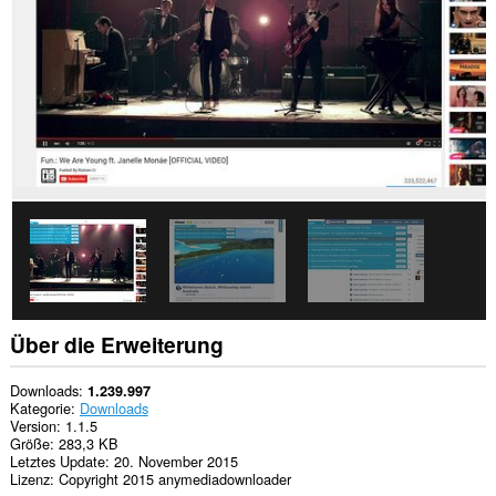
Diese
Erweiterung
kann
auf
Ihre
Tabs
und
Browseraktivitäten
zugreifen.
Über die Erweiterung
Downloads
1.239.997
Kategorie
Downloads
Version
1.1.5
Größe
283,3 KB
Letztes Update
20. November 2015
Lizenz
Copyright 2015 anymediadownloader