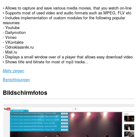
• Allows to capture and save various media movies, that you watch on-line
• Supports most of used video and audio formats such as MPEG, FLV etc
• Includes implementation of custom modules for the following popular
resources:
- Youtube
- Dailymotion
- Vimeo
- VKontakte
- Odnoklassniki.ru
- Mail.ru
• Displays a small window over of a player that allows easy download video
• Shows title and bitrate for most of mp3 tracks...
Mehr zeigen
Berechtigungen
Bildschirmfotos
Diese
Erweiterung
kann
auf
Ihre
Daten
auf
allen
Webseiten
zugreifen.