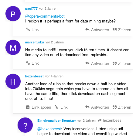
paul777
vor 2 Jahren
P
@opera-comments-bot
I reckon it is perhaps a front for data mining maybe?
Link
Antworten
Zitieren
marcelturku
vor 2 Jahren
M
No media found!!!! even you click f5 ten times. it dosent can
find any video or url to doanload from rapidvids..
Link
Antworten
Zitieren
hexenbeest
vor 4 Jahren
H
Another load of rubbish that breaks down a half hour video
into 700kbs segments which you have to rename as they all
have the same title, then click download on each segment
one. at. a. time!
Einklappen
Link
Antworten
Zitieren
hexenbeest
Ein ehemaliger Benutzer
vor 2 Jahren
?
@hexenbeest
: Very inconvenient..I tried using udl
helper to download the video and everything worked