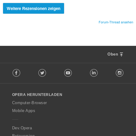
Weitere Rezensionen zeigen
Forum-Thread ansehen
Oben
F
Facebook
Twitter
Youtube
LinkedIn
Instag
o
l
l
o
OPERA HERUNTERLADEN
w
O
Computer-Browser
p
Mobile Apps
e
r
a
Dev.Opera
Betaversion