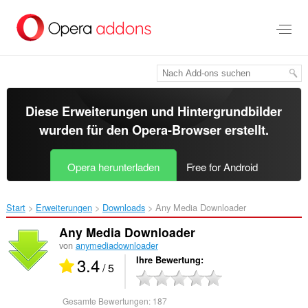
Zum
Hauptinhalt
springen
Diese Erweiterungen und Hintergrundbilder
wurden für den
Opera-Browser
erstellt.
Opera herunterladen
Free for Android
Start
Erweiterungen
Downloads
Any Media Downloader‎
Any Media Downloader
von
anymediadownloader
3.4
Ihre Bewertung
/ 5
Gesamte Bewertungen:
187