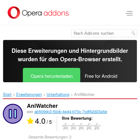
Zum
Hauptinhalt
springen
Diese Erweiterungen und Hintergrundbilder
wurden für den
Opera-Browser
erstellt.
Opera herunterladen
Free for Android
Start
Erweiterungen
Unterhaltung
AniWatcher‎
AniWatcher
von
ab509dc3-50cb-4e44-b70c-7cdf62d33a5e
4.0
Ihre Bewertung
/ 5
Gesamte Bewertungen:
2