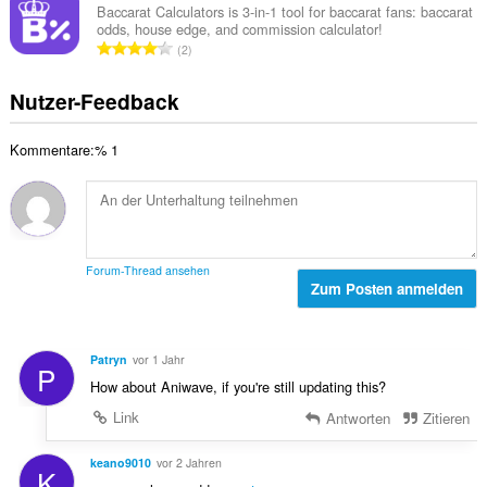
t
a
n
Baccarat Calculators is 3-in-1 tool for baccarat fans: baccarat
e
u
odds, house edge, and commission calculator!
m
:
w
G
n
2
t
e
e
g
e
r
s
e
Nutzer-Feedback
B
t
a
n
e
u
m
:
w
n
Kommentare:% 1
t
e
g
e
r
e
B
t
n
e
u
:
w
n
e
g
Forum-Thread ansehen
r
Zum Posten anmelden
e
t
n
u
:
n
Patryn
vor 1 Jahr
P
g
How about Aniwave, if you're still updating this?
e
n
Link
Antworten
Zitieren
:
keano9010
vor 2 Jahren
K