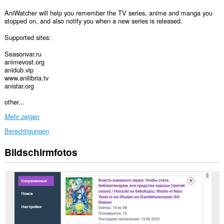
AniWatcher will help you remember the TV series, anime and manga you
stopped on, and also notify you when a new series is released.
Supported sites:
Seasonvar.ru
animevost.org
anidub.vip
www.anilibria.tv
anistar.org
other...
Mehr zeigen
Berechtigungen
Bildschirmfotos
Diese
Erweiterung
kann
auf
Ihre
Daten
auf
einigen
Webseiten