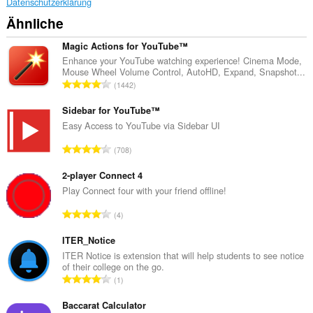
Datenschutzerklärung
Ähnliche
Magic Actions for YouTube™
Enhance your YouTube watching experience! Cinema Mode,
Mouse Wheel Volume Control, AutoHD, Expand, Snapshot...
G
1442
e
s
Sidebar for YouTube™
a
Easy Access to YouTube via Sidebar UI
m
G
708
t
e
e
s
2-player Connect 4
B
a
Play Connect four with your friend offline!
e
m
w
G
4
t
e
e
e
r
s
ITER_Notice
B
t
a
ITER Notice is extension that will help students to see notice
e
u
of their college on the go.
m
w
G
n
1
t
e
e
g
e
r
s
Baccarat Calculator
e
B