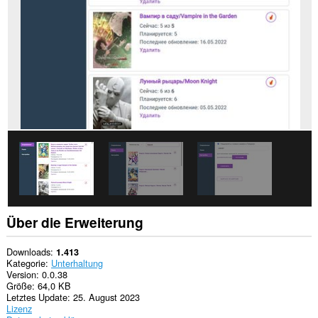
zugreifen.
Diese
Erweiterung
kann
auf
Ihre
Tabs
und
Browseraktivitäten
zugreifen.
Über die Erweiterung
Downloads
1.413
Kategorie
Unterhaltung
Version
0.0.38
Größe
64,0 KB
Letztes Update
25. August 2023
Lizenz