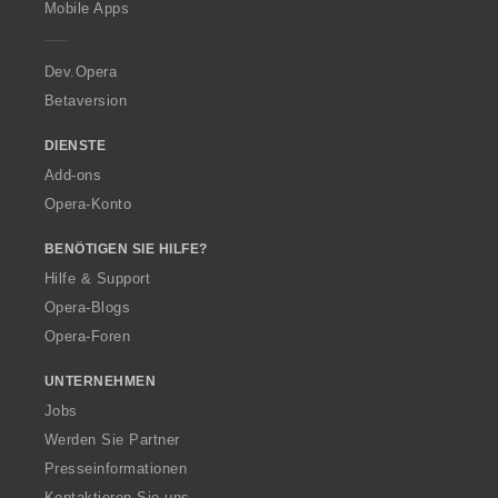
Mobile Apps
e
r
a
Dev.Opera
Betaversion
DIENSTE
Add-ons
Opera-Konto
BENÖTIGEN SIE HILFE?
Hilfe & Support
Opera-Blogs
Opera-Foren
UNTERNEHMEN
Jobs
Werden Sie Partner
Presseinformationen
Kontaktieren Sie uns