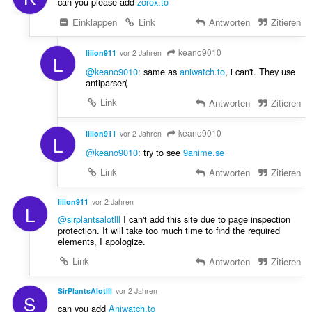
can you please add
zorox.to
Einklappen
Link
Antworten
Zitieren
keano9010
liiion911
vor 2 Jahren
L
@keano9010
: same as
aniwatch.to
, i can't. They use
antiparser(
Link
Antworten
Zitieren
keano9010
liiion911
vor 2 Jahren
L
@keano9010
: try to see
9anime.se
Link
Antworten
Zitieren
liiion911
vor 2 Jahren
L
@sirplantsalotlll
I can't add this site due to page inspection
protection. It will take too much time to find the required
elements, I apologize.
Link
Antworten
Zitieren
SirPlantsAlotlll
vor 2 Jahren
S
can you add
Aniwatch.to