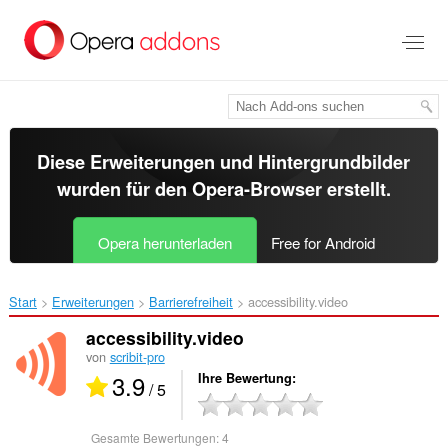
Zum
Hauptinhalt
springen
Diese Erweiterungen und Hintergrundbilder
wurden für den
Opera-Browser
erstellt.
Opera herunterladen
Free for Android
Start
Erweiterungen
Barrierefreiheit
accessibility.video‎
accessibility.video
von
scribit-pro
3.9
Ihre Bewertung
/ 5
Gesamte Bewertungen:
4