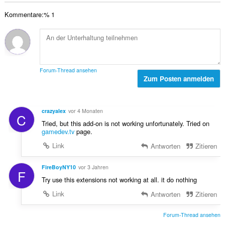
e
u
m
:
w
n
Kommentare:% 1
t
e
g
e
r
e
B
t
n
e
u
:
w
n
e
g
Forum-Thread ansehen
r
Zum Posten anmelden
e
t
n
u
:
n
crazyalex
vor 4 Monaten
C
g
Tried, but this add-on is not working unfortunately. Tried on
e
gamedev.tv
page.
n
Link
Antworten
Zitieren
:
FireBoyNY10
vor 3 Jahren
F
Try use this extensions not working at all. it do nothing
Link
Antworten
Zitieren
Forum-Thread ansehen