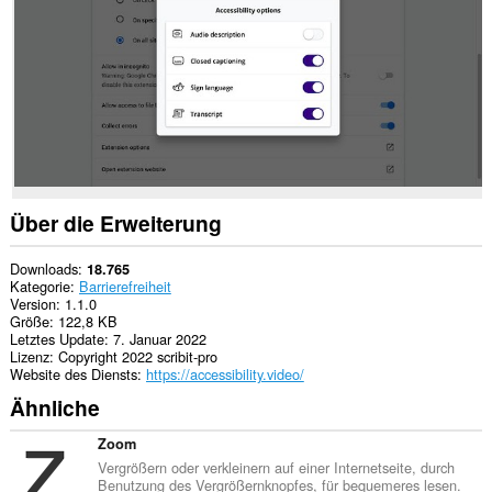
zugreifen.
Diese
Erweiterung
kann
auf
Ihre
Daten
auf
einigen
Webseiten
zugreifen.
Über die Erweiterung
Diese
Erweiterung
kann
Downloads
18.765
auf
Kategorie
Barrierefreiheit
Ihre
Version
1.1.0
Tabs
Größe
122,8 KB
und
Letztes Update
7. Januar 2022
Browseraktivitäten
Lizenz
Copyright 2022 scribit-pro
zugreifen.
Website des Diensts
https://accessibility.video/
Ähnliche
Zoom
Vergrößern oder verkleinern auf einer Internetseite, durch
Benutzung des Vergrößernknopfes, für bequemeres lesen.