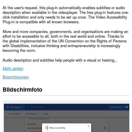
At the user's request, this plug-in automatically enables subtitles or audio
description when available in the videoplayer. The free plug-in features one-
click installation and only needs to be set up once. The Video Accessibility
Plug-in is compatible with all known browsers.
More and more companies, governments, and organisations are making an
effort to be accessible to all, both in the real world and online. Thanks to
the global implementation of the UN Convention on the Rights of Persons
with Disabilities, inclusive thinking and entrepreneurship is increasingly
becoming the norm.
Audio description and subtitles help people with a visual or hearing...
Mehr zeigen
Berechtigungen
Bildschirmfoto
Diese
Erweiterung
kann
auf
Ihre
Daten
auf
allen
Webseiten