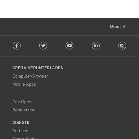
Oben
F
Facebook
Twitter
Youtube
LinkedIn
Instag
o
l
l
o
OPERA HERUNTERLADEN
w
O
Computer-Browser
p
Mobile Apps
e
r
a
Dev.Opera
Betaversion
DIENSTE
Add-ons
Opera-Konto