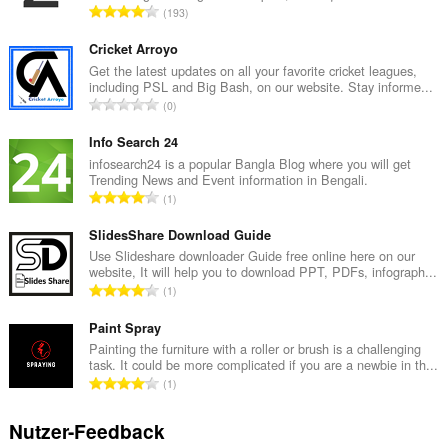
G
193
e
s
Cricket Arroyo
a
Get the latest updates on all your favorite cricket leagues,
including PSL and Big Bash, on our website. Stay informe...
m
G
0
t
e
e
s
Info Search 24
B
a
infosearch24 is a popular Bangla Blog where you will get
e
Trending News and Event information in Bengali.
m
w
G
1
t
e
e
e
r
s
SlidesShare Download Guide
B
t
a
Use Slideshare downloader Guide free online here on our
e
u
website, It will help you to download PPT, PDFs, infograph...
m
w
G
n
1
t
e
e
g
e
r
s
Paint Spray
e
B
t
a
n
Painting the furniture with a roller or brush is a challenging
e
u
task. It could be more complicated if you are a newbie in th...
m
:
w
G
n
1
t
e
e
g
e
r
s
e
Nutzer-Feedback
B
t
a
n