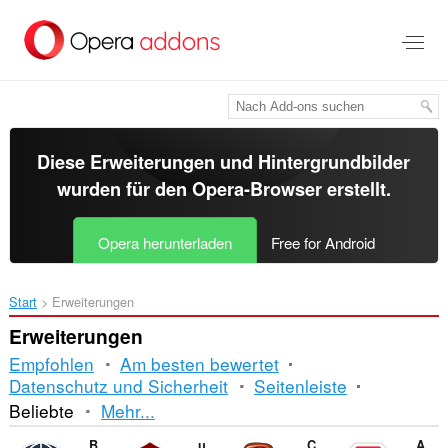
Zum
Hauptinhalt
springen
Diese Erweiterungen und Hintergrundbilder
wurden für den
Opera-Browser
erstellt.
Opera herunterladen
Free for Android
Start
Erweiterungen
Erweiterungen
Empfohlen
Am besten bewertet
Datenschutz und Sicherheit
Seitenleiste
Sortierung
Beliebte
Mehr...
und
Browsec VPN
uBlock Origin
CryptoPro Extension for CAdES Browser Plug-in
Adblock Plus