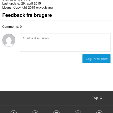
Last update
29. april 2015
Licens
Copyright 2015 wuyudiyang
Feedback fra brugere
Comments: 0
Log in to post
Top
F
Facebook
Twitter
Youtube
LinkedIn
Instag
o