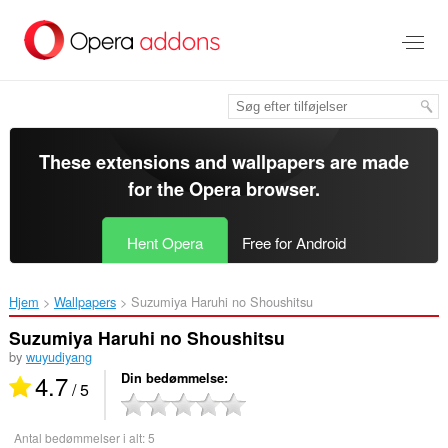
Spring
til
hovedindhold
These extensions and wallpapers are made
for the
Opera browser
.
Hent Opera
Free for Android
Hjem
Wallpapers
Suzumiya Haruhi no Shoushitsu‎
Suzumiya Haruhi no Shoushitsu
by
wuyudiyang
4.7
Din bedømmelse
/ 5
Antal bedømmelser i alt:
5