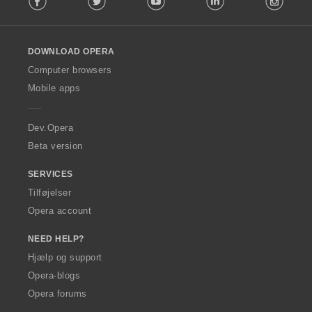
l
l
o
DOWNLOAD OPERA
w
O
Computer browsers
p
Mobile apps
e
r
a
Dev.Opera
Beta version
SERVICES
Tilføjelser
Opera account
NEED HELP?
Hjælp og support
Opera-blogs
Opera forums