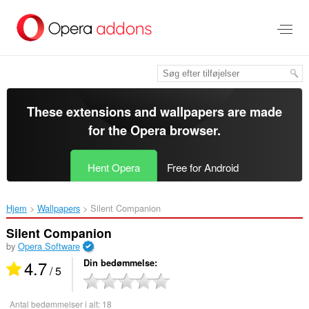
Spring
til
hovedindhold
These extensions and wallpapers are made
for the
Opera browser
.
Hent Opera
Free for Android
Hjem
Wallpapers
Silent Companion‎
Silent Companion
by
Opera Software
4.7
Din bedømmelse
/ 5
Antal bedømmelser i alt:
18