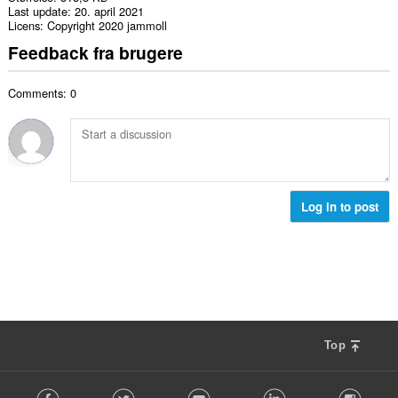
Last update
20. april 2021
Licens
Copyright 2020 jammoll
Feedback fra brugere
Comments: 0
Log in to post
Top
F
Facebook
Twitter
Youtube
LinkedIn
Instag
o