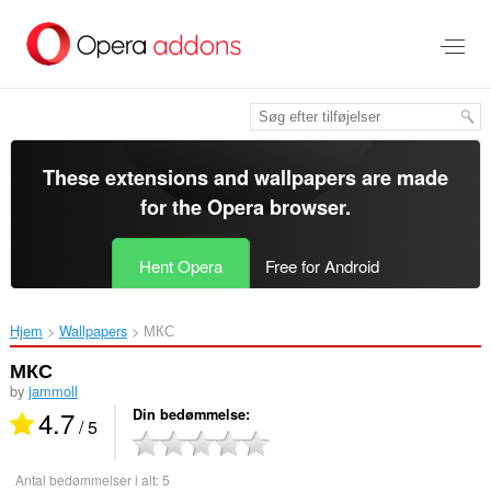
Spring
til
hovedindhold
These extensions and wallpapers are made
for the
Opera browser
.
Hent Opera
Free for Android
Hjem
Wallpapers
МКС‎
МКС
by
jammoll
4.7
Din bedømmelse
/ 5
Antal bedømmelser i alt:
5