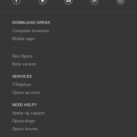
l
l
o
DOWNLOAD OPERA
w
O
Computer browsers
p
Mobile apps
e
r
a
Dev.Opera
Beta version
SERVICES
Tilføjelser
Opera account
NEED HELP?
Hjælp og support
Opera-blogs
Opera forums