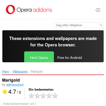
Spring
til
hovedindhold
These extensions and wallpapers are made
for the
Opera browser
.
Hent Opera
Free for Android
Hjem
Wallpapers
Marigold‎
Marigold
by
adityamohod
4.7
Din bedømmelse
/ 5
Antal bedømmelser i alt:
1