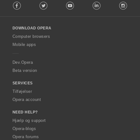
Facebook
Twitter
Youtube
LinkedIn
Instag
o
l
l
o
DOWNLOAD OPERA
w
O
Computer browsers
p
Mobile apps
e
r
a
Dev.Opera
Beta version
SERVICES
Tilføjelser
Opera account
NEED HELP?
Hjælp og support
Opera-blogs
Opera forums