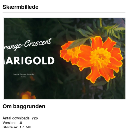
Skærmbillede
Om baggrunden
Antal downloads
726
Version
1.0
Størrelse
1,4 MB