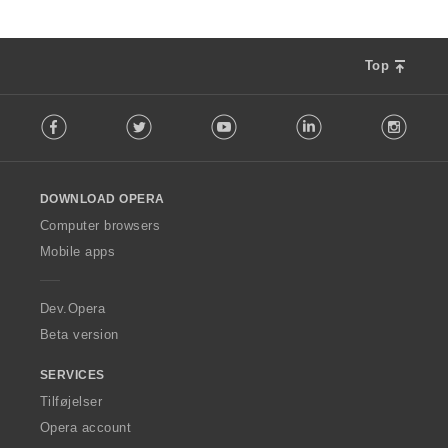
Top
F
Facebook
Twitter
Youtube
LinkedIn
Instag
o
l
l
o
DOWNLOAD OPERA
w
O
Computer browsers
p
Mobile apps
e
r
a
Dev.Opera
Beta version
SERVICES
Tilføjelser
Opera account