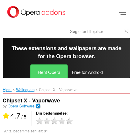
Spring
til
hovedindhold
These extensions and wallpapers are made
for the
Opera browser
.
Hent Opera
Free for Android
Hjem
Wallpapers
Chipset X - Vaporwave‎
Chipset X - Vaporwave
by
Opera Software
4.7
Din bedømmelse
/ 5
Antal bedømmelser i alt:
31