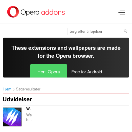
Spring
til
hovedindhold
These extensions and wallpapers are made
for the
Opera browser
.
Hent Opera
Free for Android
Hjem
Søgeresultater
Udvidelser
WebCull Bookmark Manager
We
b...