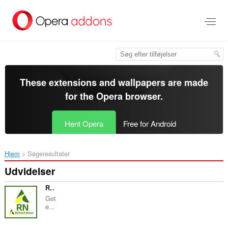
Spring
til
hovedindhold
These extensions and wallpapers are made
for the
Opera browser
.
Hent Opera
Free for Android
Hjem
Søgeresultater
Udvidelser
RetortNow
Get
e...