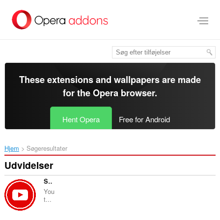
Spring
til
hovedindhold
These extensions and wallpapers are made
for the
Opera browser
.
Hent Opera
Free for Android
Hjem
Søgeresultater
Udvidelser
Sidebar for Youtube Music
You
t...