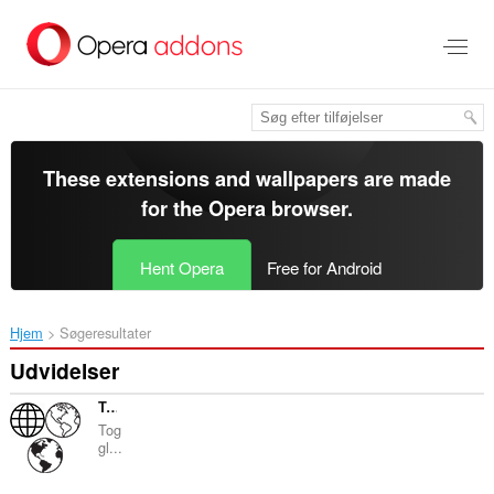
Spring
til
hovedindhold
These extensions and wallpapers are made
for the
Opera browser
.
Hent Opera
Free for Android
Hjem
Søgeresultater
Udvidelser
Toggle Environment
Tog
gl...