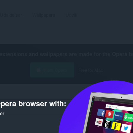
Udvidelser
Wallpapers
Udvikl
extensions and wallpapers are made for the
Opera b
Hent Opera
Free for Mac
pera browser with:
ker