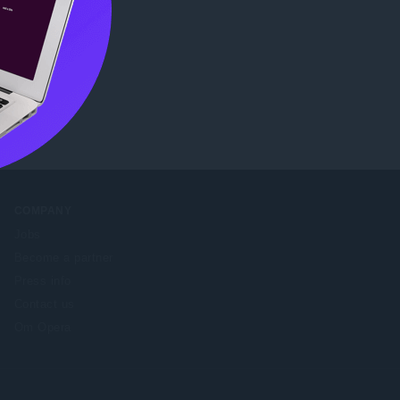
ore
.
COMPANY
Jobs
Become a partner
Press info
Contact us
Om Opera