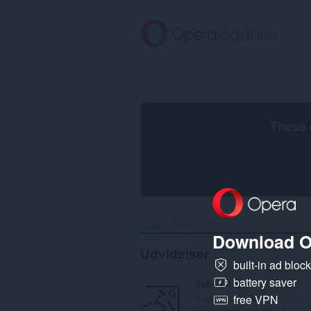
Spring
til
hovedindhold
These 
Hjem
Søgeresultater
Download O
Udvidelser
built-in ad bloc
battery saver
jisho-pitcher
Adds pitch accent
free VPN
information to entries i...