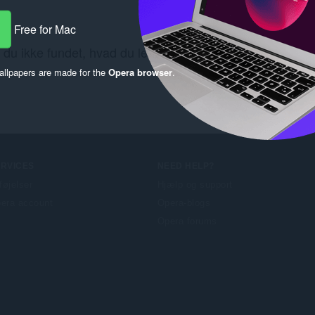
Free for Mac
 du ikke fundet, hvad du leder efter? Se
Chrome Web St
llpapers are made for the
Opera browser
.
ERVICES
NEED HELP?
lføjelser
Hjælp og support
era account
Opera-blogs
Opera forums