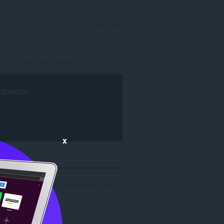
LOG IND
rowser
.
x
Antal søgeresultater for udvikleren 'fi-le': 1