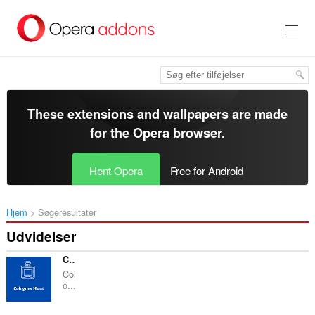
Spring
til
hovedindhold
These extensions and wallpapers are made
for the
Opera browser
.
Hent Opera
Free for Android
Hjem
Søgeresultater
Udvidelser
CologneHunt - Best Colognes for you
Col
o...