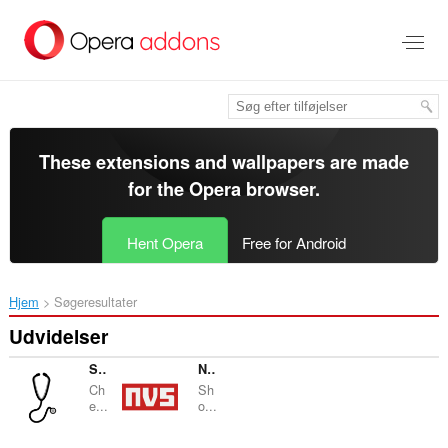
Spring
til
hovedindhold
These extensions and wallpapers are made
for the
Opera browser
.
Hent Opera
Free for Android
Hjem
Søgeresultater
Udvidelser
Stethoscope
NPM Version Stats
Ch
Sh
e...
o...