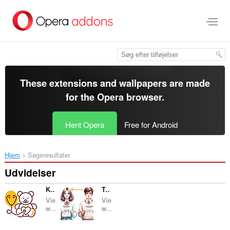
Spring
til
hovedindhold
These extensions and wallpapers are made
for the
Opera browser
.
Hent Opera
Free for Android
Hjem
Søgeresultater
Udvidelser
Kids Way Clinic
Test de Purete
Vie
Vie
w...
w...