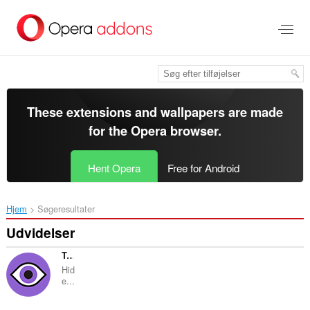
Spring
til
hovedindhold
These extensions and wallpapers are made
for the
Opera browser
.
Hent Opera
Free for Android
Hjem
Søgeresultater
Udvidelser
Twitch: Hide Elements
Hid
e...