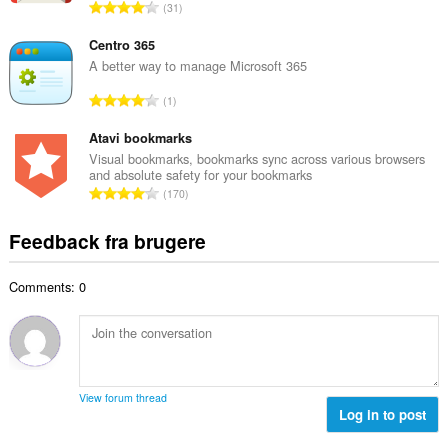
m
A
31
b
m
n
e
e
t
Centro 365
d
l
a
A better way to manage Microsoft 365
ø
s
l
m
A
e
1
b
m
n
r
e
e
t
Atavi bookmarks
i
d
l
a
a
Visual bookmarks, bookmarks sync across various browsers
ø
s
and absolute safety for your bookmarks
l
l
m
A
e
170
b
t
m
n
r
e
:
e
t
i
Feedback fra brugere
d
l
a
a
ø
s
l
l
m
e
Comments: 0
b
t
m
r
e
:
e
i
d
l
a
ø
s
l
m
e
t
m
r
View forum thread
:
e
Log in to post
i
l
a