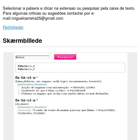
Selecionar a palavra e clicar na extensao ou pesquisar pela caixa de texto.
Para algumas criticas ou sugestões contactar por e-
mail:miguelcarreira25@gmail.com
Rettigheder
Skærmbillede
Denne
udvidelse
kan
få
adgang
til
dine
data
på
alle
websteder.
Denne
udvidelse
kan
få
adgang
til
dine
data