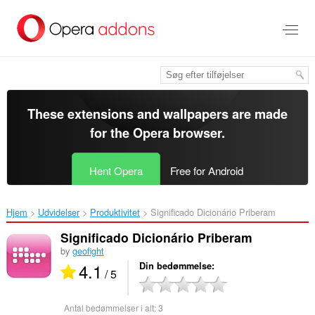
Spring
til
hovedindhold
These extensions and wallpapers are made
for the
Opera browser
.
Hent Opera
Free for Android
Hjem
Udvidelser
Produktivitet
Significado Dicionário Priberam‎
Significado Dicionário Priberam
by
geofight
4.1
Din bedømmelse
/ 5
Antal bedømmelser i alt:
3