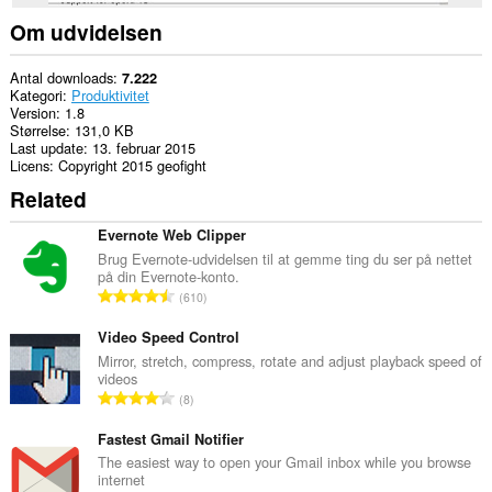
på
nogle
Om udvidelsen
websteder.
Denne
Antal downloads
7.222
udvidelse
Kategori
Produktivitet
kan
Version
1.8
få
Størrelse
131,0 KB
adgang
Last update
13. februar 2015
til
Licens
Copyright 2015 geofight
dine
Related
faner
og
din
Evernote Web Clipper
browseraktivitet.
Brug Evernote-udvidelsen til at gemme ting du ser på nettet
på din Evernote-konto.
A
610
n
t
Video Speed Control
a
Mirror, stretch, compress, rotate and adjust playback speed of
videos
l
A
8
b
n
e
t
Fastest Gmail Notifier
d
a
The easiest way to open your Gmail inbox while you browse
ø
internet
l