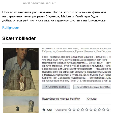
Antal bedømmelser i alt:
5
Просто установите расширение. После этого к описаниям фильмов
на страницах телепрограмм Яндекса, Mail.ru и Рамблера будет
добавляться рейтинг и ссылка на страницу фильма на Кинопоиске.
Rettigheder
Skærmbilleder
Denne
udvidelse
kan
få
adgang
til
dine
data
på
nogle
websteder.