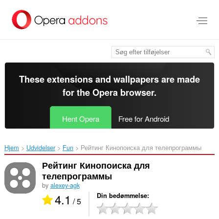
Spring
til
hovedindhold
These extensions and wallpapers are made
for the
Opera browser
.
Hent Opera
Free for Android
Hjem
Udvidelser
Fun
Рейтинг Кинопоиска для телепрограммы‎
Рейтинг Кинопоиска для
телепрограммы
by
alexey-agk
4.1
Din bedømmelse
/ 5