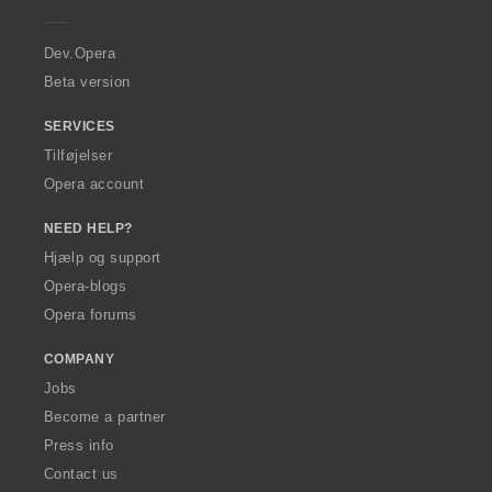
e
r
a
Dev.Opera
Beta version
SERVICES
Tilføjelser
Opera account
NEED HELP?
Hjælp og support
Opera-blogs
Opera forums
COMPANY
Jobs
Become a partner
Press info
Contact us