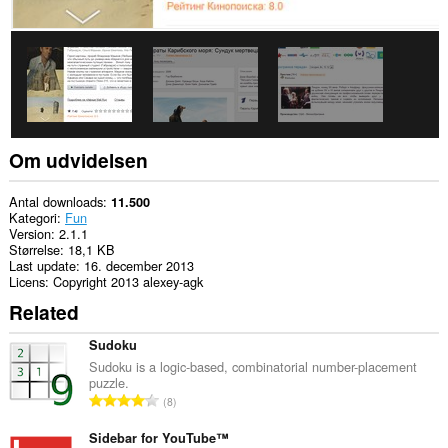
Om udvidelsen
Antal downloads
11.500
Kategori
Fun
Version
2.1.1
Størrelse
18,1 KB
Last update
16. december 2013
Licens
Copyright 2013 alexey-agk
Related
Sudoku
Sudoku is a logic-based, combinatorial number-placement
puzzle.
A
8
n
t
Sidebar for YouTube™