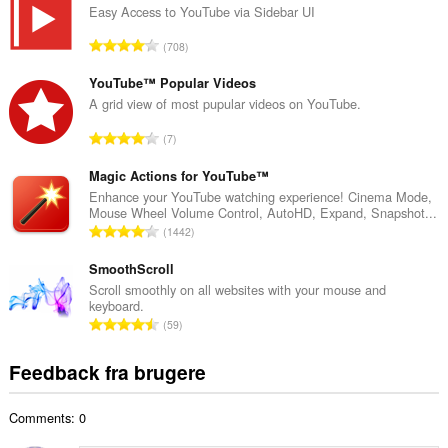
a
Easy Access to YouTube via Sidebar UI
l
A
708
b
n
e
t
YouTube™ Popular Videos
d
a
A grid view of most pupular videos on YouTube.
ø
l
m
A
7
b
m
n
e
e
t
Magic Actions for YouTube™
d
l
a
Enhance your YouTube watching experience! Cinema Mode,
ø
s
Mouse Wheel Volume Control, AutoHD, Expand, Snapshot...
l
m
A
e
1442
b
m
n
r
e
e
t
SmoothScroll
i
d
l
a
a
Scroll smoothly on all websites with your mouse and
ø
s
keyboard.
l
l
m
A
e
59
b
t
m
n
r
e
:
e
t
i
Feedback fra brugere
d
l
a
a
ø
s
l
l
m
e
Comments: 0
b
t
m
r
e
: