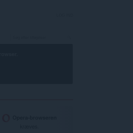
LOG IND
rowser
.
Opera-browseren
kræves.