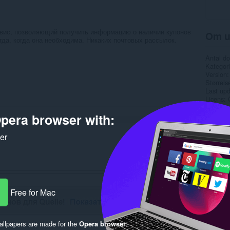
рвис, позволяющий получить информацию о наличии купонов
Om u
огда, когда она необходима. Никаких почтовых рассылок.
Antal d
Kategori
Version
Størrels
Last up
Licens
pera browser with:
Rela
ker
Free for Mac
llpapers are made for the
Opera browser
.