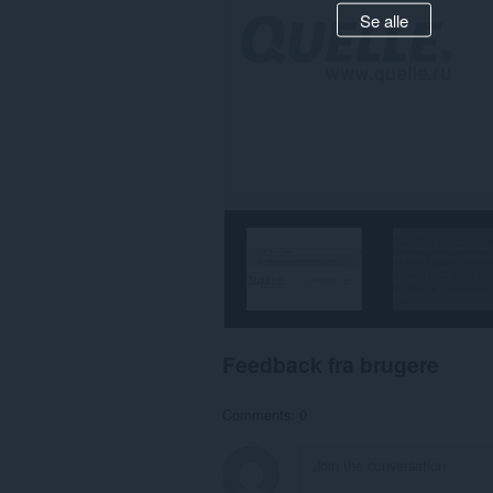
Se alle
Feedback fra brugere
Comments: 0