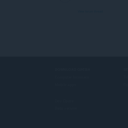
View forum thread
DOWNLOAD OPERA
S
Computer browsers
Ti
Mobile apps
Op
Dev.Opera
Beta version
F