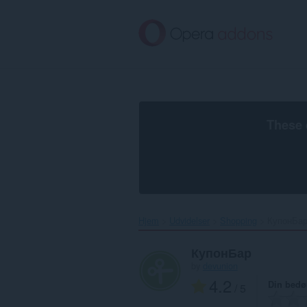
Spring
til
hovedindhold
These 
Hjem
Udvidelser
Shopping
КупонБар
КупонБар
by
devunion
4.2
Din bed
/ 5