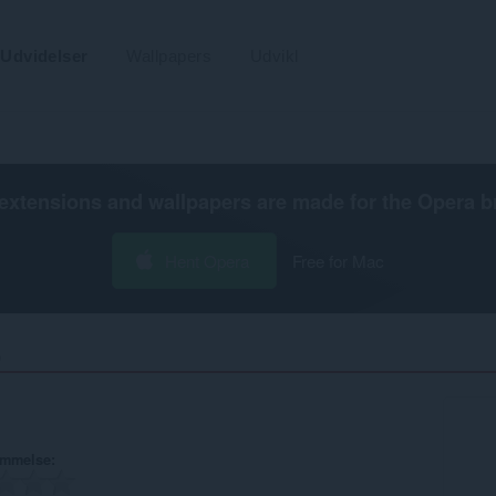
Udvidelser
Wallpapers
Udvikl
extensions and wallpapers are made for the
Opera b
Hent Opera
Free for Mac
‎
ømmelse