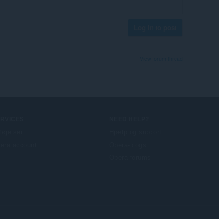
Log in to post
View forum thread
ERVICES
NEED HELP?
lføjelser
Hjælp og support
era account
Opera-blogs
Opera forums