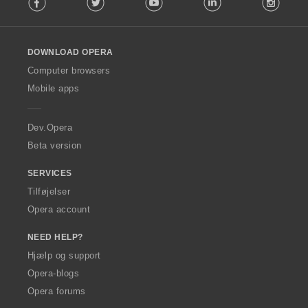
o
l
l
o
DOWNLOAD OPERA
w
O
Computer browsers
p
Mobile apps
e
r
a
Dev.Opera
Beta version
SERVICES
Tilføjelser
Opera account
NEED HELP?
Hjælp og support
Opera-blogs
Opera forums