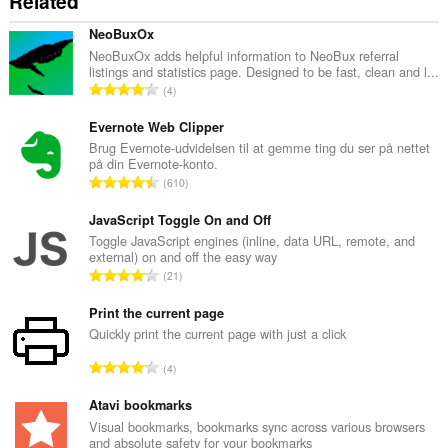
Related
NeoBuxOx
NeoBuxOx adds helpful information to NeoBux referral
listings and statistics page. Designed to be fast, clean and l...
A
4
n
t
Evernote Web Clipper
a
Brug Evernote-udvidelsen til at gemme ting du ser på nettet
på din Evernote-konto.
l
A
610
b
n
e
t
JavaScript Toggle On and Off
d
a
Toggle JavaScript engines (inline, data URL, remote, and
ø
external) on and off the easy way
l
m
A
21
b
m
n
e
e
t
Print the current page
d
l
a
Quickly print the current page with just a click
ø
s
l
m
A
e
4
b
m
n
r
e
e
t
Atavi bookmarks
i
d
l
a
a
Visual bookmarks, bookmarks sync across various browsers
ø
s
and absolute safety for your bookmarks
l