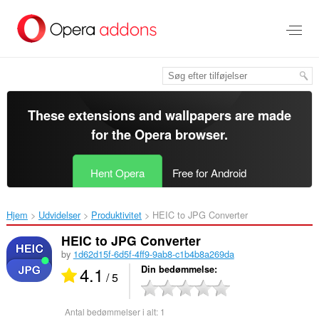
Spring
til
hovedindhold
These extensions and wallpapers are made
for the
Opera browser
.
Hent Opera
Free for Android
Hjem
Udvidelser
Produktivitet
HEIC to JPG Converter‎
HEIC to JPG Converter
by
1d62d15f-6d5f-4ff9-9ab8-c1b4b8a269da
4.1
Din bedømmelse
/ 5
Antal bedømmelser i alt:
1