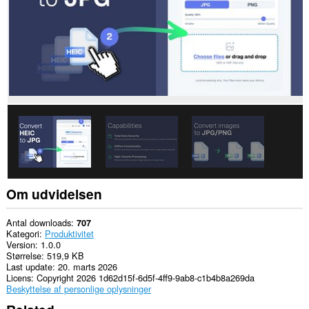
Om udvidelsen
Antal downloads
707
Kategori
Produktivitet
Version
1.0.0
Størrelse
519,9 KB
Last update
20. marts 2026
Licens
Copyright 2026 1d62d15f-6d5f-4ff9-9ab8-c1b4b8a269da
Beskyttelse af personlige oplysninger