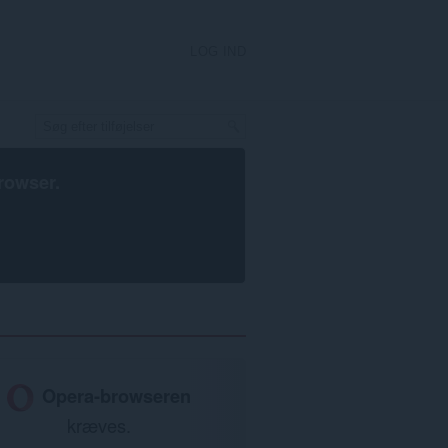
LOG IND
rowser
.
Opera-browseren
kræves.