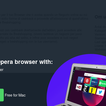
 per il tuo Browser che ti avvisa quando un Negozio online su cui
Om u
 sotto forma di cashback e provvede all'attivazione di quest'ultimo
da Bestshopping.
Antal d
egozi con cashback direttamente dall'addon, puoi accedere alle
Kategori
entate da Bestshopping, ovvero laddove un negozio per poco
Version
o più alta del solito, e infine puoi accedere ai tuoi negozi
Størrels
llegati a bestshopping con la tua username).
Last up
Licens
Websted 
Rela
pera browser with:
ker
Free for Mac