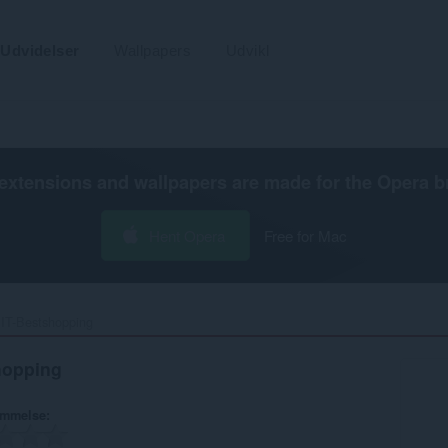
Udvidelser
Wallpapers
Udvikl
extensions and wallpapers are made for the
Opera b
Hent Opera
Free for Mac
IT-Bestshopping‎
hopping
ømmelse