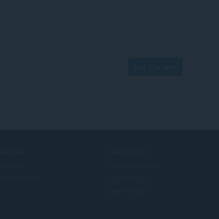
Log in to post
ERVICES
NEED HELP?
lføjelser
Hjælp og support
era account
Opera-blogs
Opera forums