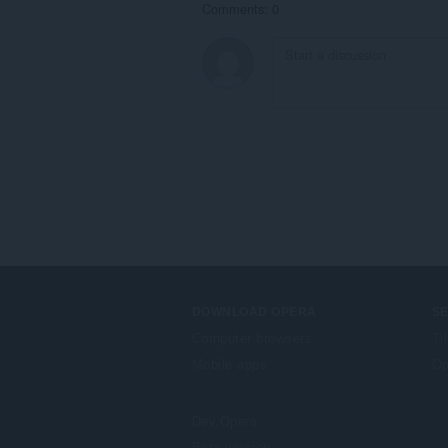
Comments: 0
DOWNLOAD OPERA
S
Computer browsers
Ti
Mobile apps
Op
Dev.Opera
Beta version