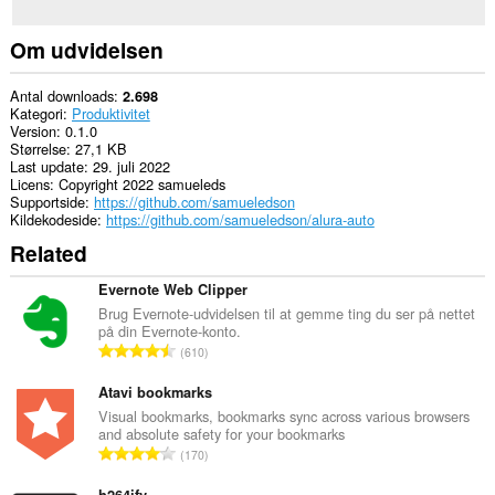
Om udvidelsen
Antal downloads
2.698
Kategori
Produktivitet
Version
0.1.0
Størrelse
27,1 KB
Last update
29. juli 2022
Licens
Copyright 2022 samueleds
Supportside
https://github.com/samueledson
Kildekodeside
https://github.com/samueledson/alura-auto
Related
Evernote Web Clipper
Brug Evernote-udvidelsen til at gemme ting du ser på nettet
på din Evernote-konto.
A
610
n
t
Atavi bookmarks
a
Visual bookmarks, bookmarks sync across various browsers
and absolute safety for your bookmarks
l
A
170
b
n
e
h264ify