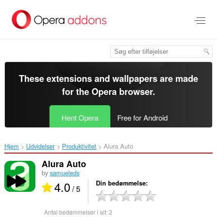
Spring
til
hovedindhold
These extensions and wallpapers are made
for the
Opera browser
.
Hent Opera
Free for Android
Hjem
Udvidelser
Produktivitet
Alura Auto‎
Alura Auto
by
samueleds
4.0
Din bedømmelse
/ 5
Antal bedømmelser i alt:
2