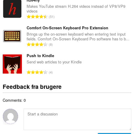
t
d
a
Makes YouTube stream H.264 videos instead of VP8/VP9
ø
videos
l
m
A
51
b
m
n
e
e
t
Comfort On-Screen Keyboard Pro Extension
d
l
a
Brings up the on-screen keyboard when entering text input
ø
s
fields. Comfort On-Screen Keyboard Pro software has to b...
l
m
A
e
8
b
m
n
r
e
e
t
Push to Kindle
i
d
l
a
a
Send web articles to your Kindle
ø
s
l
l
m
A
e
4
b
t
m
n
r
e
:
e
t
i
Feedback fra brugere
d
l
a
a
ø
s
l
l
m
e
Comments: 0
b
t
m
r
e
:
e
i
d
l
a
ø
s
l
m
e
t
m
r