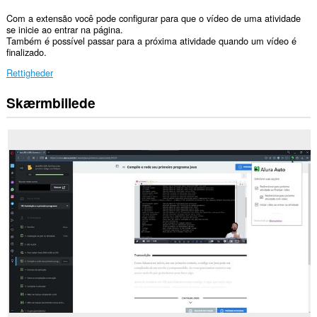
Com a extensão você pode configurar para que o vídeo de uma atividade
se inicie ao entrar na página.
Também é possível passar para a próxima atividade quando um vídeo é
finalizado.
Rettigheder
Skærmbillede
Denne
udvidelse
kan
få
adgang
til
dine
data
på
nogle
websteder.