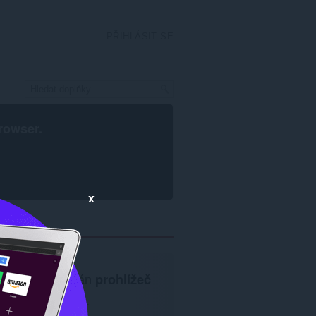
PŘIHLÁSIT SE
rowser
.
x
Je vyžadován
prohlížeč
Opera
.