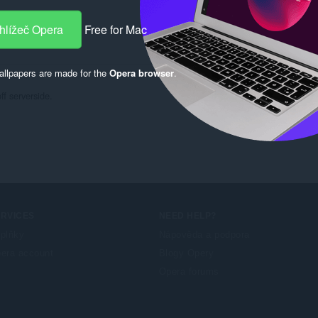
hlížeč Opera
Free for Mac
llpapers are made for the
Opera browser
.
f serverside.
ERVICES
NEED HELP?
plňky
Nápověda a podpora
era account
Blogy Opery
Opera forums