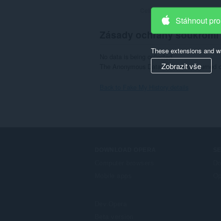
Celkový počet hodnocení:
3
Stáhnout pro
Zásady ochrany soukromí
These extensions and wa
No data is being collected.

Zobrazit vše
The Anonymous Data Collection is turned of
Back to Fake My History details
DOWNLOAD OPERA
S
Computer browsers
Do
Mobile apps
Op
Dev.Opera
Beta version