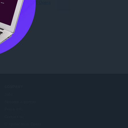
Stáhnout prohlížeč Opera
COMPANY
Jobs
Become a partner
Press info
Contact us
O společnosti Opera