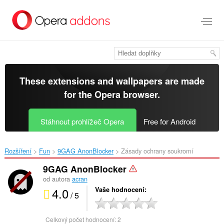
Přejít
přímo
na
hlavní
obsah
These extensions and wallpapers are made
for the
Opera browser
.
Stáhnout prohlížeč Opera
Free for Android
Rozšíření
Fun
9GAG AnonBlocker‎
Zásady ochrany soukromí
9GAG AnonBlocker
od autora
acran
4.0
Vaše hodnocení
/ 5
Celkový počet hodnocení:
2