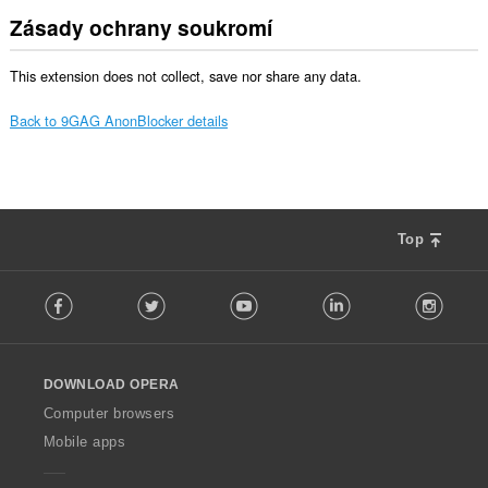
Zásady ochrany soukromí
This extension does not collect, save nor share any data.
Back to 9GAG AnonBlocker details
Top
F
Facebook
Twitter
Youtube
LinkedIn
Instag
o
l
l
o
DOWNLOAD OPERA
w
O
Computer browsers
p
Mobile apps
e
r