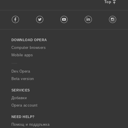
Top
F
Facebook
Twitter
Youtube
LinkedIn
Instag
o
l
l
o
DOWNLOAD OPERA
w
O
Computer browsers
p
Mobile apps
e
r
a
Dev.Opera
Beta version
SERVICES
Добавки
Opera account
NEED HELP?
Помощ и поддръжка