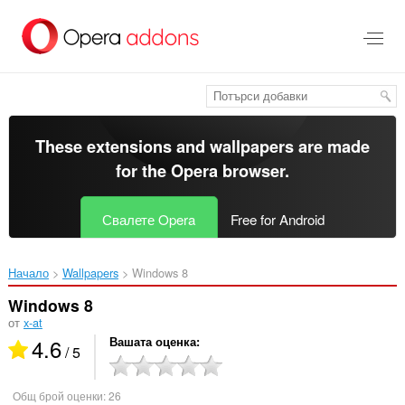
Към
главното
съдържание
These extensions and wallpapers are made
for the
Opera browser
.
Свалете Opera
Free for Android
Начало
Wallpapers
Windows 8‎
Windows 8
от
x-at
4.6
Вашата оценка
/ 5
Общ брой оценки:
26