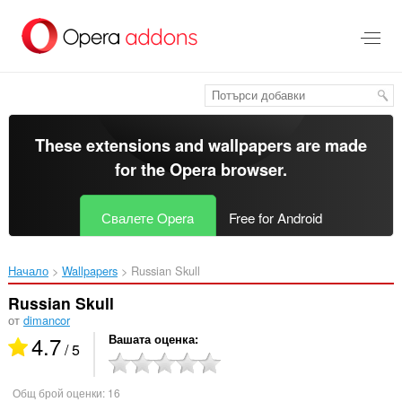
Към
главното
съдържание
These extensions and wallpapers are made
for the
Opera browser
.
Свалете Opera
Free for Android
Начало
Wallpapers
Russian Skull‎
Russian Skull
от
dimancor
4.7
Вашата оценка
/ 5
Общ брой оценки:
16