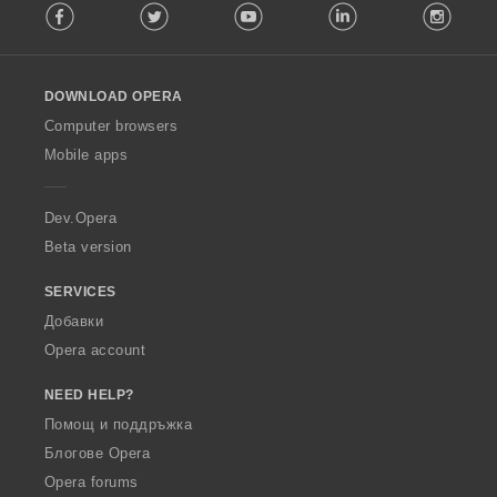
Facebook
Twitter
Youtube
LinkedIn
Instag
o
l
l
o
DOWNLOAD OPERA
w
O
Computer browsers
p
Mobile apps
e
r
a
Dev.Opera
Beta version
SERVICES
Добавки
Opera account
NEED HELP?
Помощ и поддръжка
Блогове Opera
Opera forums