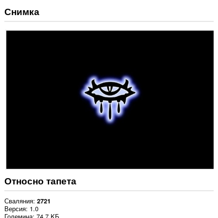
Снимка
Относно тапета
Сваляния
2721
Версия
1.0
Големина
74,7 KБ