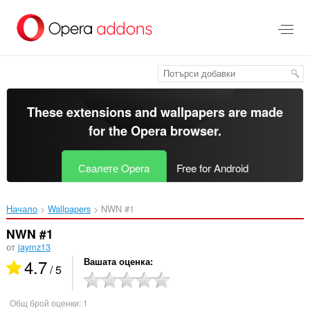
Към
главното
съдържание
These extensions and wallpapers are made
for the
Opera browser
.
Свалете Opera
Free for Android
Начало
Wallpapers
NWN #1‎
NWN #1
от
jaymz13
4.7
Вашата оценка
/ 5
Общ брой оценки:
1