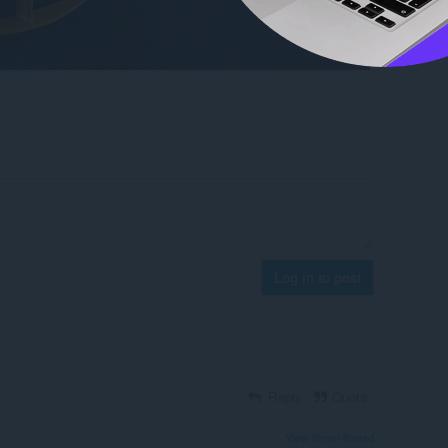
Log in to post
Reply
Quote
View forum thread