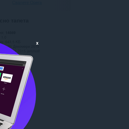
Свалете Opera
сно тапета
ия
14569
1.0
на
643,5 KБ
x
date
01 Декември 2015
Copyright 2015 jammoll