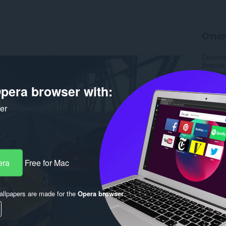
Отно
Свалян
Версия
Големи
Last up
pera browser with:
Лиценз
ker
era
Free for Mac
llpapers are made for the
Opera browser
.