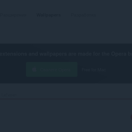
Разширения
Wallpapers
Разработка
extensions and wallpapers are made for the
Opera b
Свалете Opera
Free for Mac
LaFerrari‎