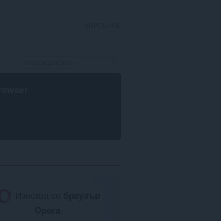
ВПИСВАНЕ
rowser
.
Изисква се
браузър
Opera
.