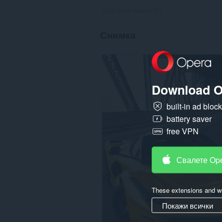
Общ брой оценки:
21
Снимка
Download O
built-in ad bloc
battery saver
free VPN
Свалете Op
These extensions and wa
Покажи всички