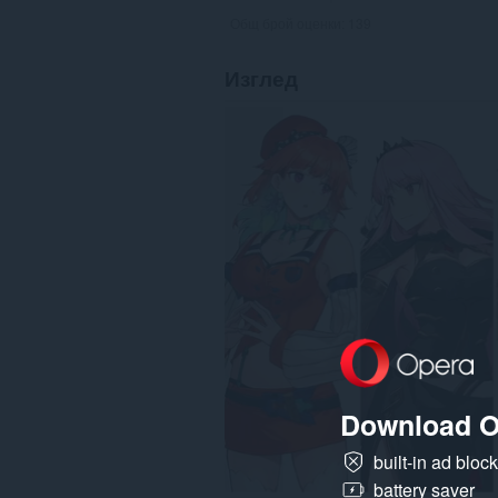
Общ брой оценки:
139
Изглед
Download O
built-in ad bloc
battery saver