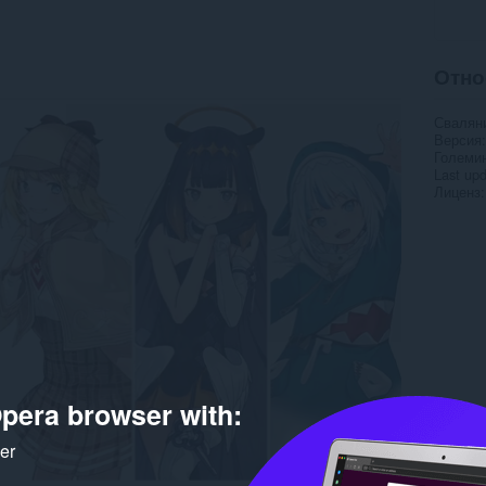
Отно
Свалян
Версия
Големи
Last up
Лиценз
pera browser with:
ker