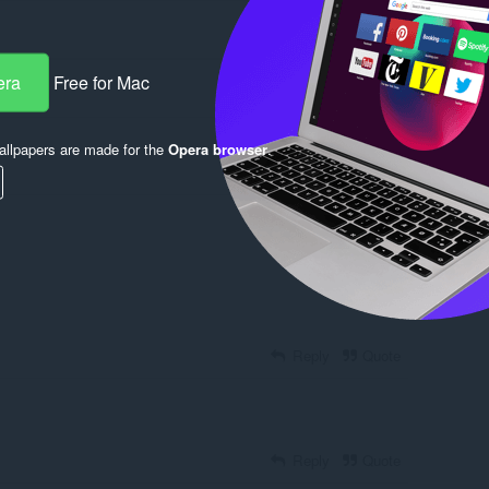
era
Free for Mac
llpapers are made for the
Opera browser
.
Log in to post
Reply
Quote
Reply
Quote