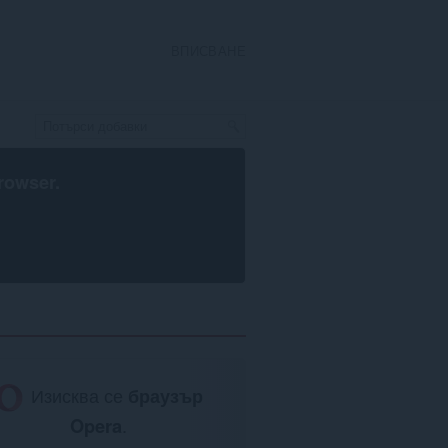
ВПИСВАНЕ
rowser
.
Изисква се
браузър
Opera
.