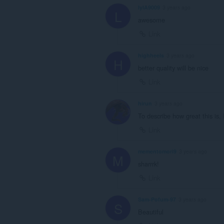
lylA9009
3 years ago
L
awesome
Link
highheels
3 years ago
H
better quality will be nice
Link
hirun
3 years ago
To describe how great this is, I
Link
mementomori9
3 years ago
M
sharrrk!
Link
Sam-Pofum-97
3 years ago
S
Beautiful