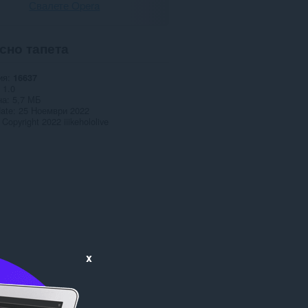
Свалете Opera
сно тапета
ия
16637
1.0
на
5,7 МБ
date
25 Ноември 2022
Copyright 2022 iiikehololive
x