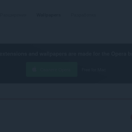
Разширения
Wallpapers
Разработка
extensions and wallpapers are made for the
Opera b
Свалете Opera
Free for Mac