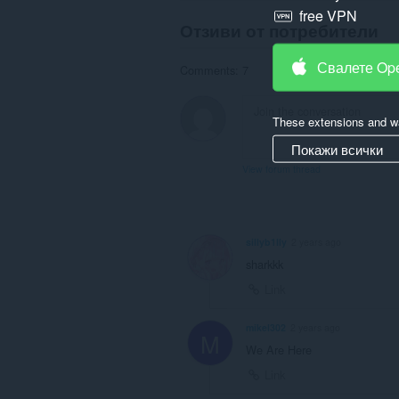
free VPN
Отзиви от потребители
Свалете Op
Comments: 7
These extensions and wa
Покажи всички
View forum thread
sillyb1lly
2 years ago
sharkkk
Link
mikel302
2 years ago
M
We Are Here
Link