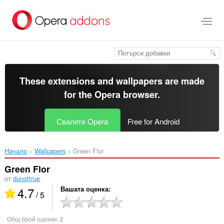
Към
главното
съдържание
These extensions and wallpapers are made
for the
Opera browser
.
Свалете Opera
Free for Android
Начало
Wallpapers
Green Flor‎
Green Flor
от
dunottrue
4.7
Вашата оценка
/ 5
Общ брой оценки:
2