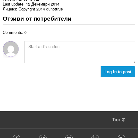
Last update
12 Декември 2014
Лиценз
Copyright 2014 dunottrue
Отзиви от потребители
Comments: 0
Log in to post
Top
F
Facebook
Twitter
Youtube
LinkedIn
Instag
o