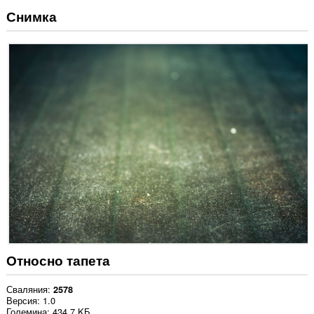
Снимка
Относно тапета
Сваляния
2578
Версия
1.0
Големина
434,7 KБ