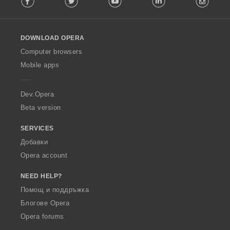
l
l
o
DOWNLOAD OPERA
w
O
Computer browsers
p
Mobile apps
e
r
a
Dev.Opera
Beta version
SERVICES
Добавки
Opera account
NEED HELP?
Помощ и поддръжка
Блогове Opera
Opera forums