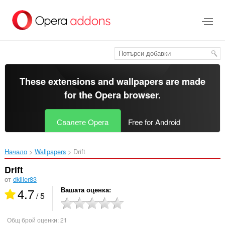
Към
главното
съдържание
These extensions and wallpapers are made
for the
Opera browser
.
Свалете Opera
Free for Android
Начало
Wallpapers
Drift‎
Drift
от
dkiller83
4.7
Вашата оценка
/ 5
Общ брой оценки:
21