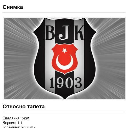
Снимка
Относно тапета
Сваляния
5291
Версия
1.1
Големина
70,8 KБ