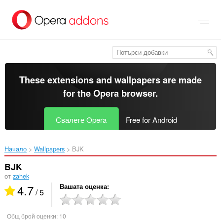
Към
главното
съдържание
These extensions and wallpapers are made
for the
Opera browser
.
Свалете Opera
Free for Android
Начало
Wallpapers
BJK‎
BJK
от
zahek
4.7
Вашата оценка
/ 5
Общ брой оценки:
10