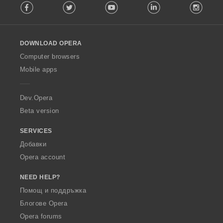
Facebook
Twitter
Youtube
LinkedIn
Instag
o
l
l
o
DOWNLOAD OPERA
w
O
Computer browsers
p
Mobile apps
e
r
a
Dev.Opera
Beta version
SERVICES
Добавки
Opera account
NEED HELP?
Помощ и поддръжка
Блогове Opera
Opera forums