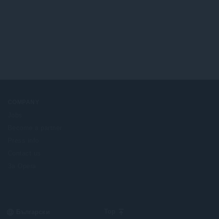
COMPANY
Jobs
Become a partner
Press info
Contact us
За Opera
Select
Top