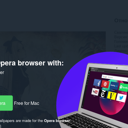
Отно
Свалян
Версия
Големи
Last up
Лиценз
pera browser with:
ker
era
Free for Mac
llpapers are made for the
Opera browser
.