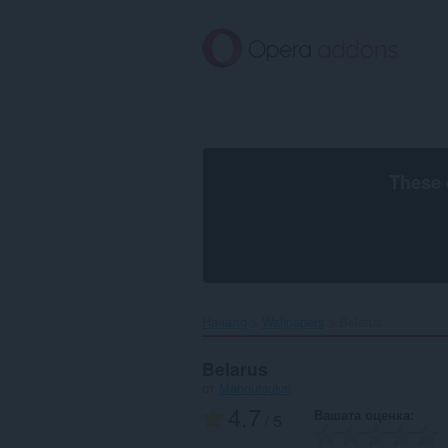
Към
главното
съдържание
These 
Начало
Wallpapers
Belarus‎
Belarus
от
Mahoutsukai
4.7
Вашата оценка
/ 5