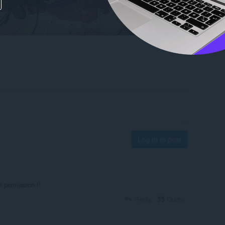
Log in to post
t permission !!
Reply
Quote