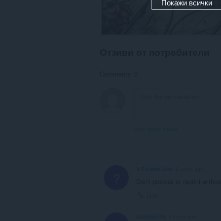
Покажи всички
Отзиви от потребители
Comments: 2
View forum thread
A Former User
6 years ago
?
Don't process or reprint withou
Link
astramentis
6 years ago