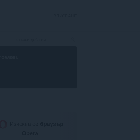
ВПИСВАНЕ
rowser
.
Изисква се
браузър
Opera
.