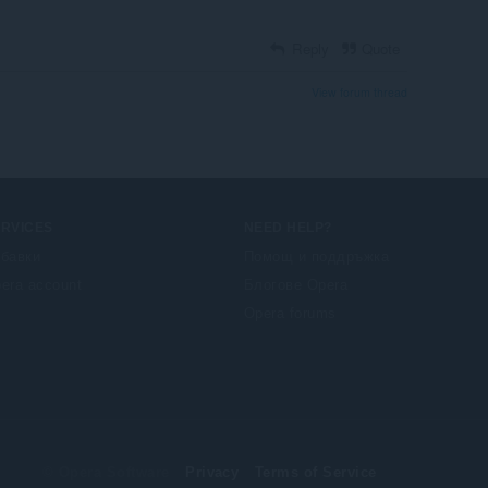
Reply
Quote
View forum thread
ERVICES
NEED HELP?
бавки
Помощ и поддръжка
era account
Блогове Opera
Opera forums
© Opera Software
Privacy
Terms of Service