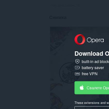
Общ брой оценки:
10
Снимка
Download O
built-in ad bloc
battery saver
free VPN
Свалете Op
These extensions and wa