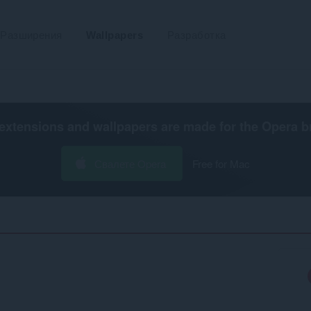
Разширения
Wallpapers
Разработка
extensions and wallpapers are made for the
Opera b
Свалете Opera
Free for Mac