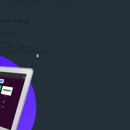
Свалете Opera
сно тапета
ия
9077
1.0
на
406,4 KБ
date
29 Август 2013
Copyright 2013 Mahoutsukai
x