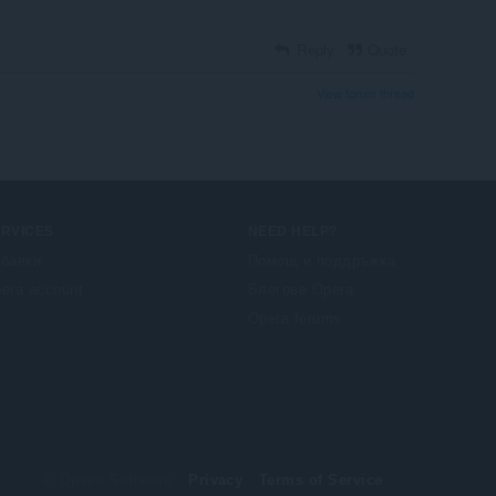
Reply
Quote
View forum thread
ERVICES
NEED HELP?
бавки
Помощ и поддръжка
era account
Блогове Opera
Opera forums
© Opera Software
Privacy
Terms of Service