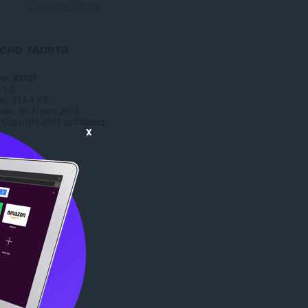
Свалете Opera
сно тапета
ия
85127
1.0
на
714,4 KБ
date
05 Април 2018
Copyright 2017 softlabcorp
x