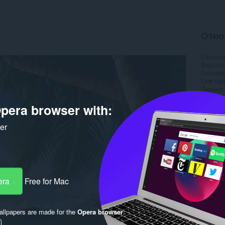
Отно
Свалян
Версия
Големи
Last up
Лиценз
pera browser with:
ker
era
Free for Mac
llpapers are made for the
Opera browser
.