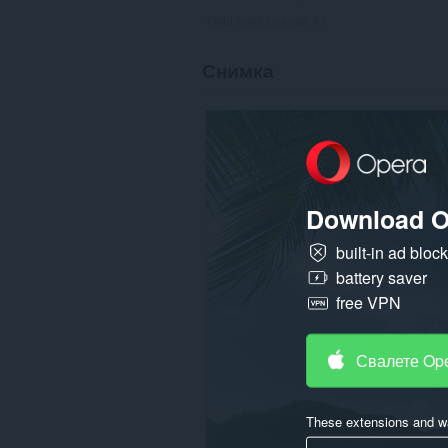
Общ брой оценки:
47
Снимка
Download O
built-in ad bloc
battery saver
free VPN
Свалете Op
These extensions and wa