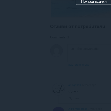
Покажи всички
Отзиви от потребители
Comments: 2
View forum thread
andg1010
5 years ago
Супер!
Link
A Former User
7 years ago