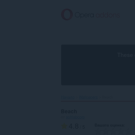
Към
главното
съдържание
These 
Начало
Wallpapers
Beach‎
Beach
от
softlabcorp
4.8
Вашата оценка
/ 5