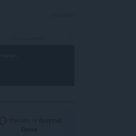
ВПИСВАНЕ
rowser
.
Изисква се
браузър
Opera
.