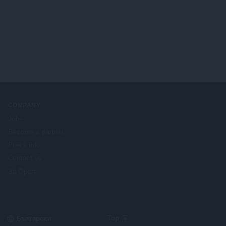
COMPANY
Jobs
Become a partner
Press info
Contact us
За Opera
Select
Top