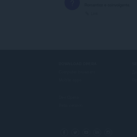
?
Romantico e coinvolgente.
Link
DOWNLOAD OPERA
S
Computer browsers
До
Mobile apps
Op
Dev.Opera
Beta version
F
o
Facebook
Twitter
Youtube
LinkedIn
Instagram
l