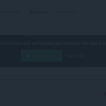
Разширения
Wallpapers
Разработка
extensions and wallpapers are made for the
Opera b
Свалете Opera
Free for Mac