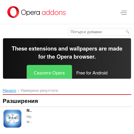
Към
главното
съдържание
These extensions and wallpapers are made
for the
Opera browser
.
Свалете Opera
Free for Android
Начало
Намерени резултати
Разширения
NewGenBook Desktop
Ho
w...