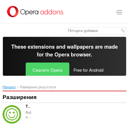
Към
главното
съдържание
These extensions and wallpapers are made
for the
Opera browser
.
Свалете Opera
Free for Android
Начало
Намерени резултати
Разширения
The Green Web
Aut
o...